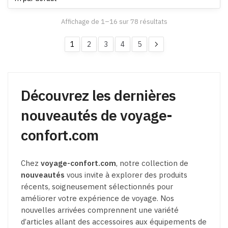
options
peuvent
Affichage de 1–16 sur 78 résultats
être
choisies
1
2
3
4
5
sur
la
page
du
Découvrez les dernières
produit
nouveautés de voyage-
confort.com
Chez
voyage-confort.com
, notre collection de
nouveautés
vous invite à explorer des produits
récents, soigneusement sélectionnés pour
améliorer votre expérience de voyage. Nos
nouvelles arrivées comprennent une variété
d’articles allant des accessoires aux équipements de