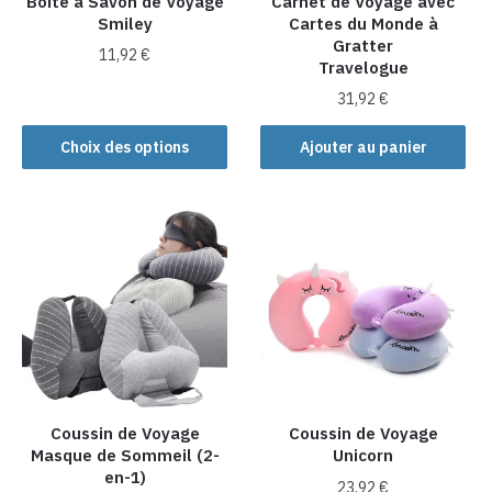
Boîte à Savon de Voyage
Carnet de Voyage avec
Smiley
Cartes du Monde à
page
Gratter
du
11,92
€
Travelogue
produit
Ce
31,92
€
produit
Choix des options
Ajouter au panier
a
plusieurs
variations.
Les
options
peuvent
être
choisies
sur
la
page
Coussin de Voyage
Coussin de Voyage
du
Masque de Sommeil (2-
Unicorn
produit
en-1)
23,92
€