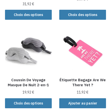
31,92
€
Ce
Ce
produit
Choix des options
Choix des options
produit
a
a
plusieurs
plusieurs
variations.
variations.
Les
Les
options
options
peuvent
peuvent
être
être
choisies
choisies
sur
sur
la
la
Coussin De Voyage
Étiquette Bagage Are We
page
Masque De Nuit 2-en-1
There Yet ?
page
du
du
produit
19,92
€
11,92
€
produit
Ce
Choix des options
Ajouter au panier
produit