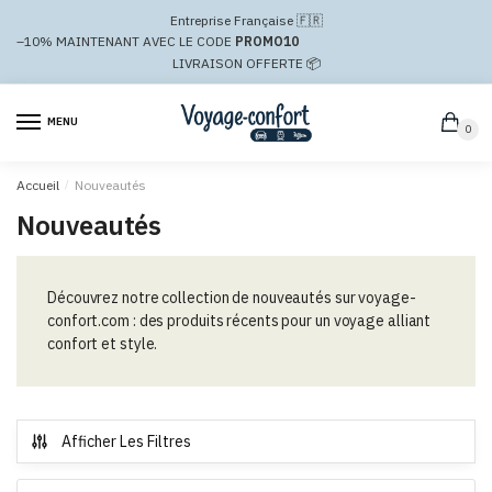
Passer
Aller
Entreprise Française 🇫🇷
à
au
–10%
MAINTENANT AVEC LE CODE
PROMO10
la
contenu
LIVRAISON OFFERTE 📦
navigation
MENU
0
Accueil
/
Nouveautés
Nouveautés
Découvrez notre collection de nouveautés sur voyage-
confort.com : des produits récents pour un voyage alliant
confort et style.
Afficher Les Filtres