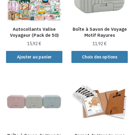
Autocollants Valise
Boîte à Savon de Voyage
Voyageur (Pack de 50)
Motif Rayures
15,92
€
11,92
€
Ce
Ajouter au panier
Choix des options
produit
a
plusieurs
variations.
Les
options
peuvent
être
choisies
sur
la