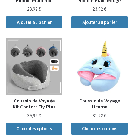
Hoodie Plaid Noir
Hoodie Plaid Rouge
23,92
€
23,92
€
Ajouter au panier
Ajouter au panier
Coussin de Voyage
Coussin de Voyage
Kit Confort Fly Plus
Licorne
35,92
€
31,92
€
Ce
Ce
Choix des options
Choix des options
produit
produit