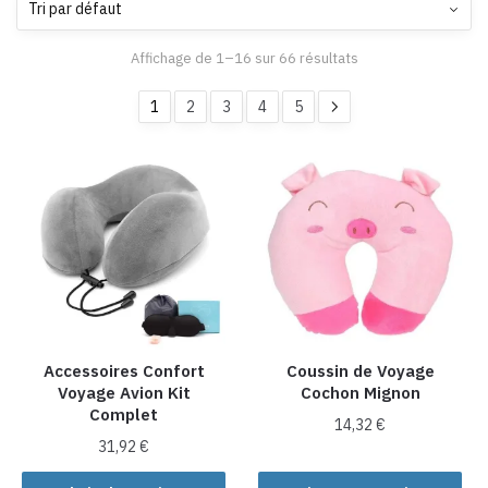
Affichage de 1–16 sur 66 résultats
1
2
3
4
5
Accessoires Confort
Coussin de Voyage
Voyage Avion Kit
Cochon Mignon
Complet
14,32
€
31,92
€
Ce