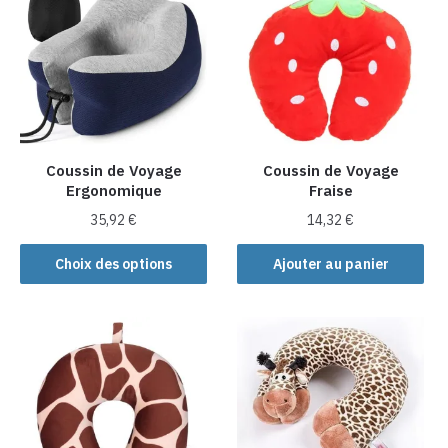
Coussin de Voyage
Coussin de Voyage
Ergonomique
Fraise
35,92
€
14,32
€
Ce
Choix des options
Ajouter au panier
produit
a
plusieurs
variations.
Les
options
peuvent