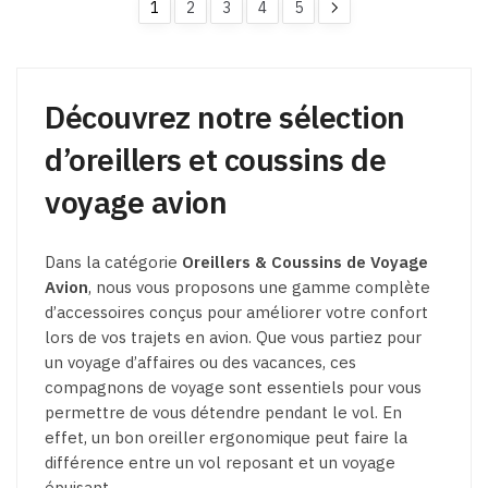
1
2
3
4
5
sur
la
page
du
Découvrez notre sélection
produit
d’oreillers et coussins de
voyage avion
Dans la catégorie
Oreillers & Coussins de Voyage
Avion
, nous vous proposons une gamme complète
d’accessoires conçus pour améliorer votre confort
lors de vos trajets en avion. Que vous partiez pour
un voyage d’affaires ou des vacances, ces
compagnons de voyage sont essentiels pour vous
permettre de vous détendre pendant le vol. En
effet, un bon oreiller ergonomique peut faire la
différence entre un vol reposant et un voyage
épuisant.