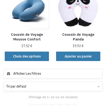
Coussin de Voyage
Coussin de Voyage
Mousse Confort
Panda
17,52
€
19,92
€
Ce
Choix des options
Ajouter au panier
produit
a
plusieurs
Afficher Les Filtres
variations.
Les
options
peuvent
Affichage de 1–16 sur 66 résultats
être
choisies