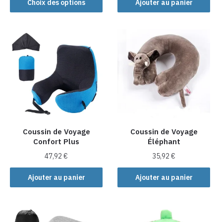
Choix des options
Ajouter au panier
produit
a
plusieurs
variations.
Les
options
peuvent
être
choisies
sur
la
Coussin de Voyage
Coussin de Voyage
Confort Plus
Éléphant
page
du
47,92
€
35,92
€
produit
Ajouter au panier
Ajouter au panier