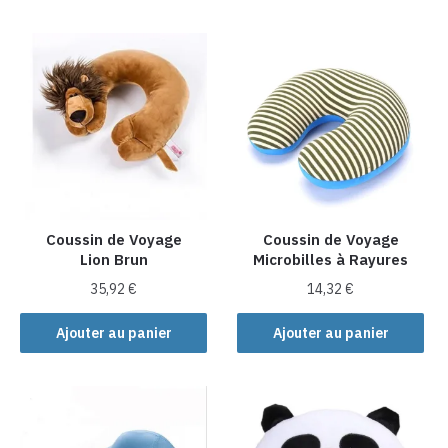
a
a
plusieurs
plusieurs
variations.
variations.
Les
Les
options
options
peuvent
peuvent
être
être
choisies
choisies
sur
sur
la
la
Coussin de Voyage
Coussin de Voyage
Lion Brun
Microbilles à Rayures
page
page
du
du
35,92
€
14,32
€
produit
produit
Ajouter au panier
Ajouter au panier