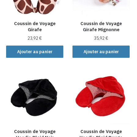
être
choisies
sur
la
Coussin de Voyage
Coussin de Voyage
Girafe
Girafe Mignonne
page
du
23,92
€
35,92
€
produit
Ajouter au panier
Ajouter au panier
Coussin de Voyage
Coussin de Voyage