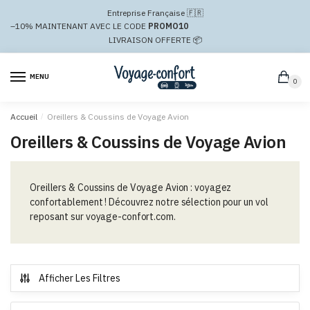
Passer
Aller
Entreprise Française 🇫🇷
à
au
–10%
MAINTENANT AVEC LE CODE
PROMO10
la
contenu
LIVRAISON OFFERTE 📦
navigation
MENU
0
Accueil
/
Oreillers & Coussins de Voyage Avion
Oreillers & Coussins de Voyage Avion
Oreillers & Coussins de Voyage Avion : voyagez
confortablement ! Découvrez notre sélection pour un vol
reposant sur voyage-confort.com.
Afficher Les Filtres