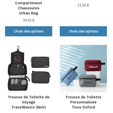
Compartiment
page
page
11,92
€
Chaussures
du
du
Urban Bag
Ce
produit
produit
39,92
€
produit
a
Ce
Choix des options
Choix des options
plusieurs
produit
variations.
a
Les
plusieurs
options
variations.
peuvent
Les
être
options
choisies
peuvent
sur
être
la
choisies
page
sur
du
la
Trousse de Toilette de
Trousse de Toilette
produit
Voyage
Personnalisée
page
TravelBasics (Noir)
Tissu Oxford
du