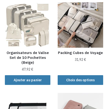
plusieurs
plusieurs
variations.
variations.
Les
Les
options
options
peuvent
peuvent
être
être
choisies
choisies
sur
sur
la
la
Organisateurs de Valise
Packing Cubes de Voyage
Set de 10 Pochettes
page
page
31,92
€
(Beige)
du
du
Ce
produit
produit
47,92
€
produit
Ajouter au panier
Choix des options
a
plusieurs
variations.
Les
options