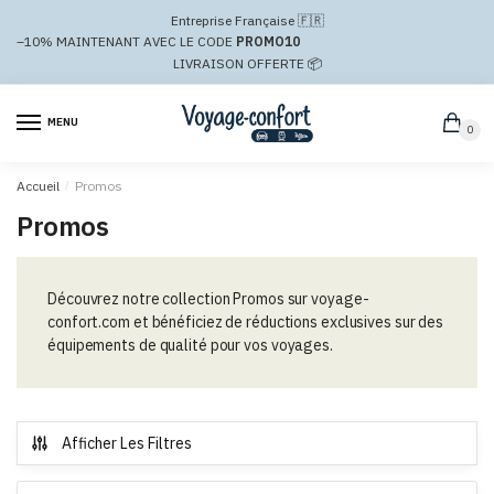
Passer
Aller
Entreprise Française 🇫🇷
à
au
–10%
MAINTENANT AVEC LE CODE
PROMO10
la
contenu
LIVRAISON OFFERTE 📦
navigation
MENU
0
Accueil
/
Promos
Promos
Découvrez notre collection Promos sur voyage-
confort.com et bénéficiez de réductions exclusives sur des
équipements de qualité pour vos voyages.
Afficher Les Filtres