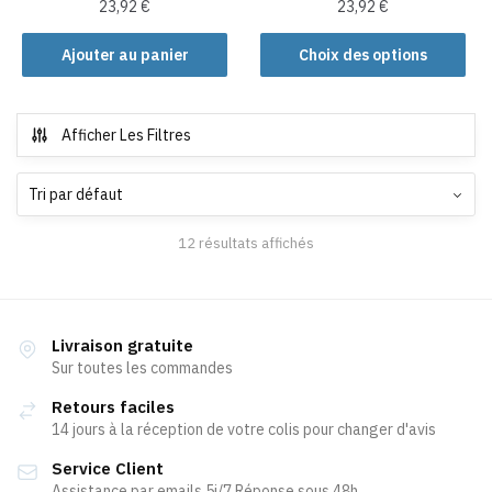
produit
23,92
€
23,92
€
Ce
Ajouter au panier
Choix des options
produit
a
plusieurs
Afficher Les Filtres
variations.
Les
options
peuvent
12 résultats affichés
être
choisies
sur
la
Livraison gratuite
page
Sur toutes les commandes
du
Retours faciles
produit
14 jours à la réception de votre colis pour changer d'avis
Service Client
Assistance par emails 5j/7 Réponse sous 48h