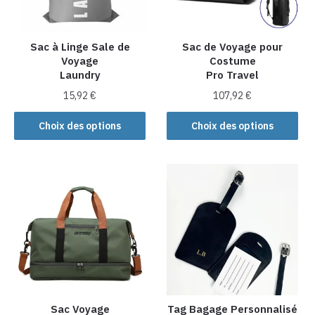
choisies
sur
la
Sac à Linge Sale de
Sac de Voyage pour
Voyage
Costume
page
Laundry
Pro Travel
du
produit
15,92
€
107,92
€
Ce
Ce
Choix des options
Choix des options
produit
produit
a
a
plusieurs
plusieurs
variations.
variations.
Les
Les
options
options
peuvent
peuvent
être
être
choisies
choisies
sur
sur
la
la
Sac Voyage
Tag Bagage Personnalisé