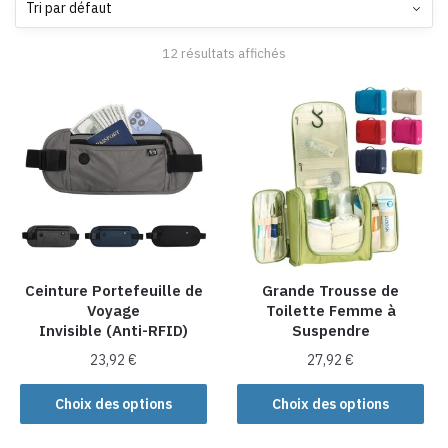
12 résultats affichés
Ceinture Portefeuille de
Grande Trousse de
Voyage
Toilette Femme à
Invisible (Anti-RFID)
Suspendre
23,92
€
27,92
€
Ce
Ce
Choix des options
Choix des options
produit
produit
a
a