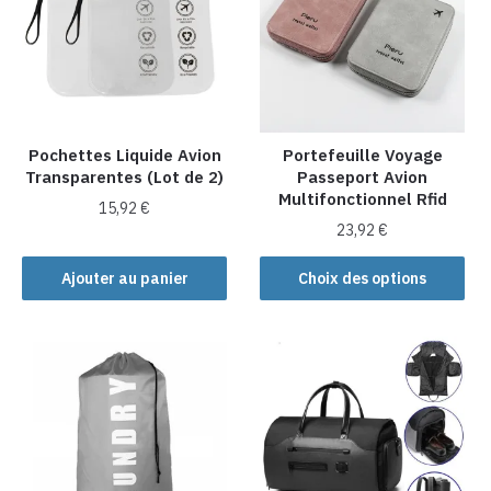
peuvent
être
choisies
sur
la
page
Pochettes Liquide Avion
Portefeuille Voyage
du
Transparentes (Lot de 2)
Passeport Avion
produit
Multifonctionnel Rfid
15,92
€
23,92
€
Ce
Ajouter au panier
Choix des options
produit
a
plusieurs
variations.
Les
options
peuvent
être