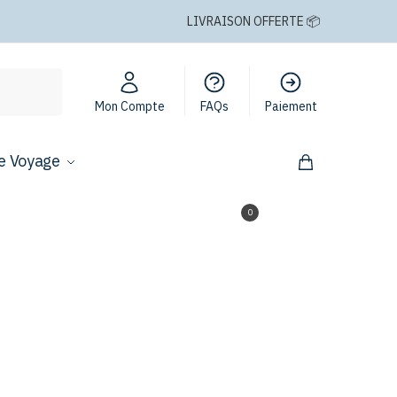
LIVRAISON OFFERTE 📦
Mon Compte
FAQs
Paiement
e Voyage
0,00
€
0