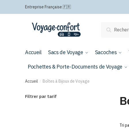
Passer
Aller
Entreprise Française 🇫🇷
à
au
la
contenu
navigation
Recherche
Recherch
pour :
Accueil
Sacs de Voyage
Sacoches
Pochettes & Porte-Documents de Voyage
Accueil
Boîtes à Bijoux de Voyage
/
B
Filtrer par tarif