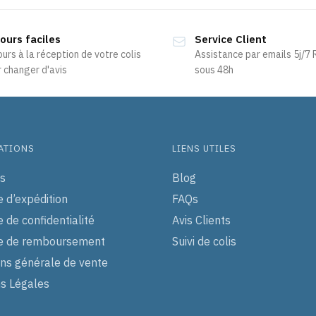
Les
options
peuvent
ours faciles
Service Client
ours à la réception de votre colis
Assistance par emails 5j/7
être
 changer d'avis
sous 48h
choisies
sur
la
page
du
ATIONS
LIENS UTILES
produit
s
Blog
e d’expédition
FAQs
e de confidentialité
Avis Clients
ue de remboursement
Suivi de colis
ons générale de vente
s Légales