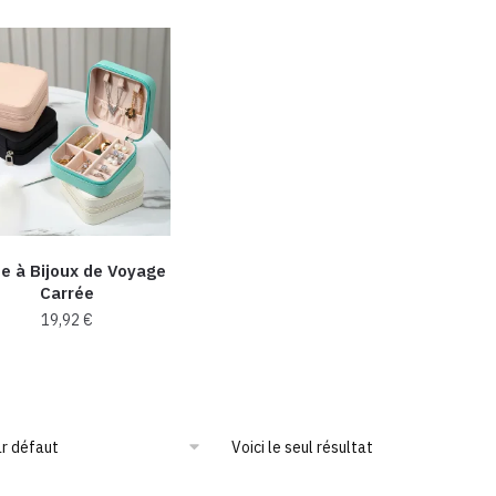
te à Bijoux de Voyage
Carrée
19,92
€
Ce
produit
a
plusieurs
Voici le seul résultat
variations.