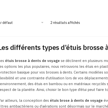
Ce
Ce
produit
produit
a
a
plusieurs
plusieurs
2 résultats affichés
variations.
variations.
Les
Les
options
options
Les différents types d’étuis brosse
peuvent
peuvent
être
être
choisies
choisies
Les
étuis brosse à dents de voyage
se déclinent en plusieurs mo
sur
sur
es options les plus populaires, nous retrouvons les étuis en plas
la
la
rotection basique pour vos brosses à dents. Certains modèles so
page
page
lexibilité et une contrainte d’utilisation lors de vos déplacemen
du
du
’environnement, des étuis en bambou ou en matériaux recyclés 
produit
produit
espect de la planète. Ainsi, choisir le bon type d’étui peut faire 
ar ailleurs, la conception des
étuis brose à dents de voyage
év
iltres antibactériens ou d’aérations sont désormais sur le marché