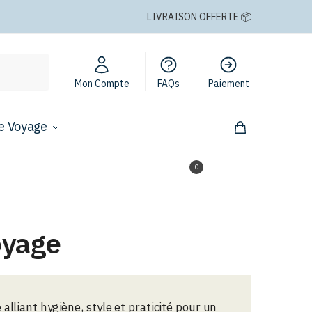
LIVRAISON OFFERTE 📦
Mon Compte
FAQs
Paiement
e Voyage
0,00
€
0
oyage
alliant hygiène, style et praticité pour un