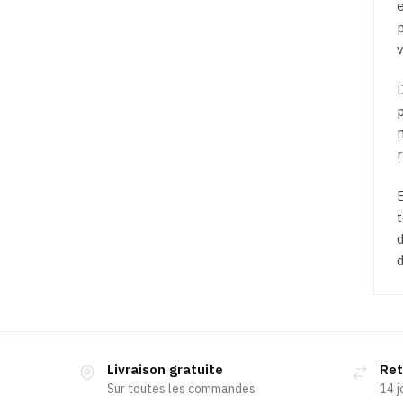
e
p
D
p
r
E
t
d
Livraison gratuite
Ret
Sur toutes les commandes
14 j