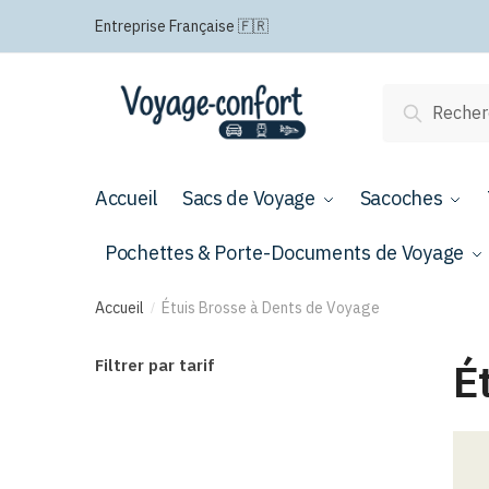
Passer
Aller
Entreprise Française 🇫🇷
à
au
la
contenu
navigation
Recherche
Recherch
pour :
Accueil
Sacs de Voyage
Sacoches
Pochettes & Porte-Documents de Voyage
Accueil
Étuis Brosse à Dents de Voyage
/
É
Filtrer par tarif