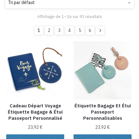
Affichage de 1–16 sur 93 résultats
1
2
3
4
5
6
Cadeau Départ Voyage
Étiquette Bagage Et Étui
Étiquette Bagage & Étui
Passeport
Passeport Personnalisé
Personnalisables
23,92
€
23,92
€
Ce