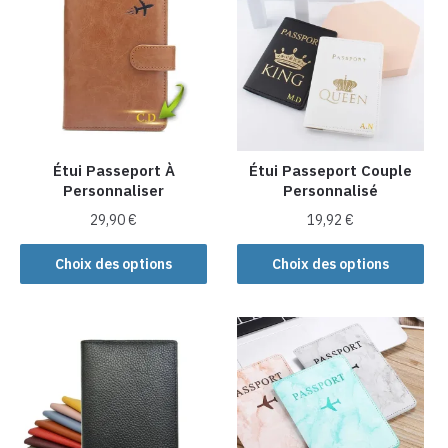
variations.
Les
options
peuvent
être
choisies
sur
la
Étui Passeport À
Étui Passeport Couple
Personnaliser
Personnalisé
page
du
29,90
€
19,92
€
produit
Ce
Ce
Choix des options
Choix des options
produit
produit
a
a
plusieurs
plusieurs
variations.
variations.
Les
Les
options
options
peuvent
peuvent