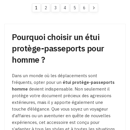
choisies
choisies
1
2
3
4
5
6
sur
sur
la
la
page
page
du
du
Pourquoi choisir un étui
produit
produit
protège-passeports pour
homme ?
Dans un monde où les déplacements sont
fréquents, opter pour un
étui protège-passeports
homme
devient indispensable. Non seulement il
protège votre document précieux des agressions
extérieures, mais il y apporte également une
touche d’élégance. Que vous soyez un voyageur
d’affaires ou un aventurier en quête de nouvelles
expériences, cet accessoire est conçu pour
s’adapter à tous les styles et à toutes les situations.