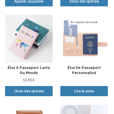
Ajouter au panier
Choix des options
produit
a
plusieurs
En rupture de stock
variations.
Les
options
peuvent
être
choisies
sur
la
Étui À Passeport Carte
Étui De Passeport
Du Monde
Personnalisé
page
du
14,90
€
produit
Ce
Choix des options
Lire la suite
produit
a
plusieurs