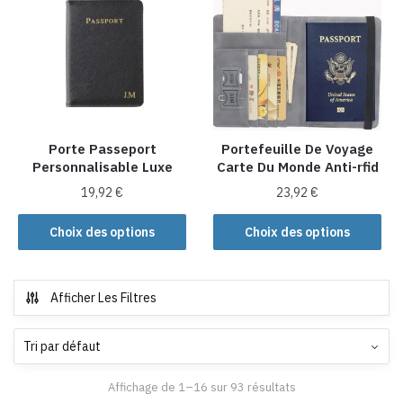
Les
Les
options
options
peuvent
peuvent
être
être
choisies
choisies
sur
sur
la
la
Porte Passeport
Portefeuille De Voyage
Personnalisable Luxe
Carte Du Monde Anti-rfid
page
page
du
du
19,92
€
23,92
€
produit
produit
Ce
Ce
Choix des options
Choix des options
produit
produit
a
a
plusieurs
plusieurs
Afficher Les Filtres
variations.
variations.
Les
Les
options
options
peuvent
peuvent
Affichage de 1–16 sur 93 résultats
être
être