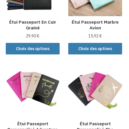
être
être
choisies
choisies
sur
sur
la
la
Étui Passeport En Cuir
Étui Passeport Marbre
Grainé
Avion
page
page
du
du
29,90
€
15,92
€
produit
produit
Ce
Ce
Choix des options
Choix des options
produit
produit
a
a
plusieurs
plusieurs
variations.
variations.
Les
Les
options
options
peuvent
peuvent
être
être
choisies
choisies
sur
sur
la
la
Étui Passeport
Étui Passeport