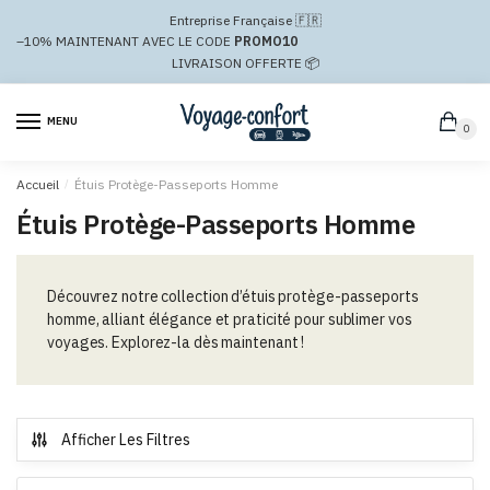
Passer
Aller
Entreprise Française 🇫🇷
à
au
–10%
MAINTENANT AVEC LE CODE
PROMO10
la
contenu
LIVRAISON OFFERTE 📦
navigation
MENU
0
Accueil
/
Étuis Protège-Passeports Homme
Étuis Protège-Passeports Homme
Découvrez notre collection d’étuis protège-passeports
homme, alliant élégance et praticité pour sublimer vos
voyages. Explorez-la dès maintenant !
Afficher Les Filtres