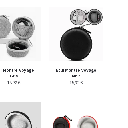
produit
a
plusieurs
variations.
Les
options
peuvent
être
choisies
ui Montre Voyage
Étui Montre Voyage
sur
Gris
Noir
la
15,92
€
15,92
€
page
du
produit