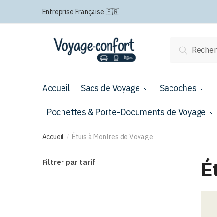
Passer
Aller
Entreprise Française 🇫🇷
à
au
la
contenu
navigation
Recherche
Recherch
pour :
Accueil
Sacs de Voyage
Sacoches
Pochettes & Porte-Documents de Voyage
Accueil
Étuis à Montres de Voyage
/
É
Filtrer par tarif