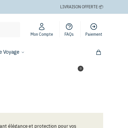
LIVRAISON OFFERTE 📦
Mon Compte
FAQs
Paiement
e Voyage
0,00
€
0
iant élégance et protection pour vos