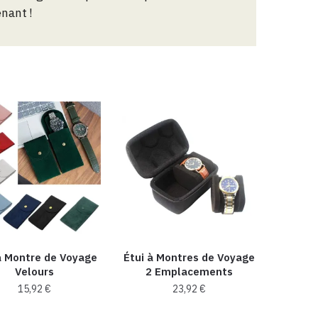
nant !
à Montre de Voyage
Étui à Montres de Voyage
Velours
2 Emplacements
15,92
€
23,92
€
Ce