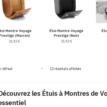
tui Montre Voyage
Étui Montre Voyage
Ét
Prestige (Marron)
Prestige (Noir)
31,92
€
31,92
€
12 résultats affichés
Découvrez les Étuis à Montres de Vo
essentiel