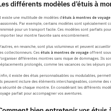
Les différents modèles d’étuis à m
l existe une multitude de modèles d’
étuis à montres de voyage
passionnés. Par exemple, certains modèles sont spécialement c
inimisé pour un transport facile. Ces modèles sont parfaits pou
emporter leur montre favorite sans encombrement.
’autres, en revanche, sont plus volumineux et peuvent accueillir
es collectionneurs. Ces
étuis à montres de voyage
offrent souv
’organiser différentes montres sans risque de dommages. Ils son
déplacements prolongés, comme les vacances ou les séjours pro
nfin, il existe des étuis personnalisables ou modulables, permet
ls peuvent inclure des éléments interchangeables, comme des r
a sécurité de chaque montre. En considérant les différents modèl
oyage parfait pour accompagner vos aventures.
Comment bien entretenir vos étuis 