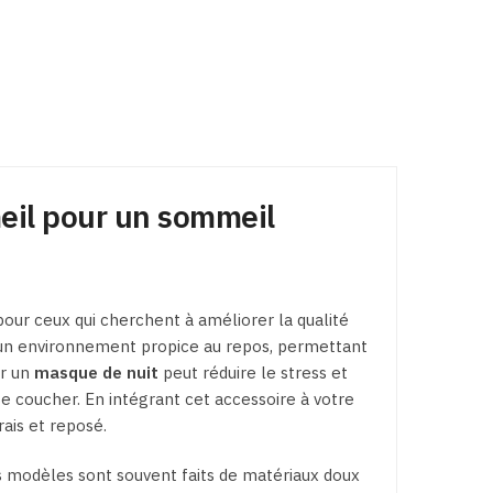
produit
produit
a
a
plusieurs
plusieurs
variations.
variations.
Les
Les
options
options
peuvent
peuvent
eil pour un sommeil
être
être
choisies
choisies
sur
sur
la
la
our ceux qui cherchent à améliorer la qualité
page
page
t un environnement propice au repos, permettant
du
du
er un
masque de nuit
peut réduire le stress et
produit
produit
e se coucher. En intégrant cet accessoire à votre
rais et reposé.
rs modèles sont souvent faits de matériaux doux