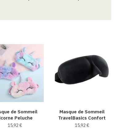
sque de Sommeil
Masque de Sommeil
icorne Peluche
TravelBasics Confort
15,92
€
15,92
€
Ce
Ce