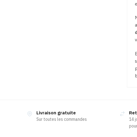
e
N
a
d
v
E
s
p
b
Livraison gratuite
Ret
Sur toutes les commandes
14 j
pour