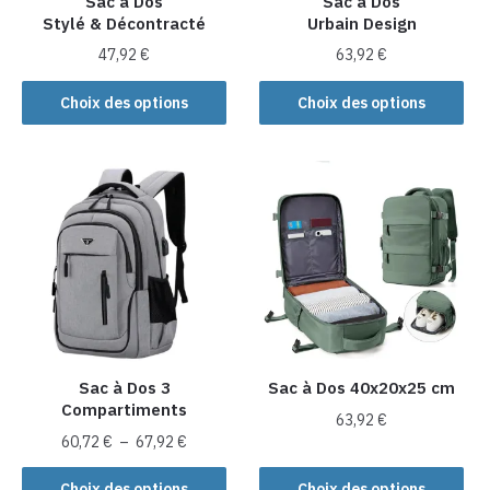
Sac à Dos
Sac à Dos
du
Stylé & Décontracté
Urbain Design
page
produit
du
47,92
€
63,92
€
produit
Ce
Ce
Choix des options
Choix des options
produit
produit
a
a
plusieurs
plusieurs
variations.
variations.
Les
Les
options
options
peuvent
peuvent
être
être
choisies
choisies
sur
sur
la
la
Sac à Dos 3
Sac à Dos 40x20x25 cm
Compartiments
page
page
63,92
€
du
du
Plage
60,72
€
–
67,92
€
Ce
produit
produit
de
Ce
produit
prix :
Choix des options
Choix des options