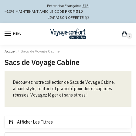
Passer
Aller
Entreprise Française 🇫🇷
à
au
–10%
MAINTENANT AVEC LE CODE
PROMO10
la
contenu
LIVRAISON OFFERTE 📦
navigation
MENU
0
Accueil
/
Sacs de Voyage Cabine
Sacs de Voyage Cabine
Découvrez notre collection de Sacs de Voyage Cabine,
alliant style, confort et praticité pour des escapades
réussies. Voyagez léger et sans stress !
Afficher Les Filtres