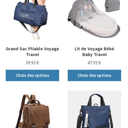
variations.
variations.
Les
Les
options
options
peuvent
peuvent
être
être
choisies
choisies
sur
sur
la
la
Grand Sac Pliable Voyage
Lit de Voyage Bébé
Travel
Baby Travel
page
page
du
du
39,92
€
47,92
€
produit
produit
Ce
Ce
Choix des options
Choix des options
produit
produit
a
a
plusieurs
plusieurs
variations.
variations.
Les
Les
options
options
peuvent
peuvent