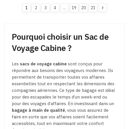
choisies
choisies
1
2
3
4
…
19
20
21
sur
sur
la
la
page
page
du
du
Pourquoi choisir un Sac de
produit
produit
Voyage Cabine ?
Les
sacs de voyage cabine
sont conçus pour
répondre aux besoins des voyageurs modernes. Ils
permettent de transporter toutes vos affaires
essentielles tout en respectant les dimensions des
compagnies aériennes. Ce type de bagage est idéal
pour des escapades le temps d’un week-end ou
pour des voyages d’affaires. En investissant dans un
bagage à main de qualité
, vous vous assurez de
faire en sorte que vos affaires soient facilement
accessibles, tout en maximisant votre confort