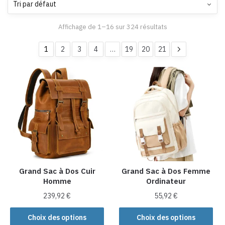
Affichage de 1–16 sur 324 résultats
1
2
3
4
…
19
20
21
Grand Sac à Dos Cuir
Grand Sac à Dos Femme
Homme
Ordinateur
239,92
€
55,92
€
Ce
Ce
Choix des options
Choix des options