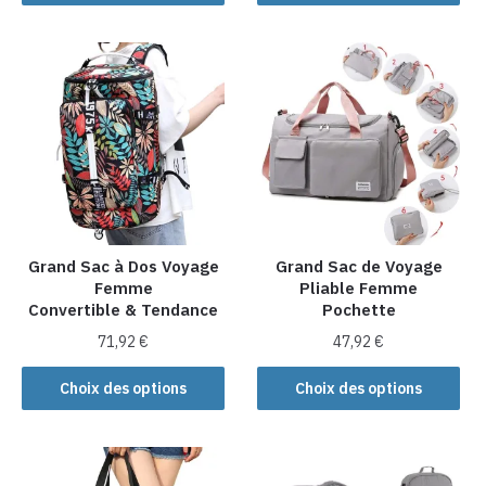
produit
produit
a
a
plusieurs
plusieurs
variations.
variations.
Les
Les
options
options
peuvent
peuvent
être
être
choisies
choisies
sur
sur
la
la
Grand Sac à Dos Voyage
Grand Sac de Voyage
Femme
Pliable Femme
page
page
Convertible & Tendance
Pochette
du
du
produit
produit
71,92
€
47,92
€
Ce
Ce
Choix des options
Choix des options
produit
produit
a
a
plusieurs
plusieurs