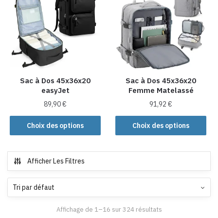
Les
Les
options
options
peuvent
peuvent
être
être
choisies
choisies
sur
sur
la
la
Sac à Dos 45x36x20
Sac à Dos 45x36x20
easyJet
Femme Matelassé
page
page
du
du
89,90
€
91,92
€
produit
produit
Ce
Ce
Choix des options
Choix des options
produit
produit
a
a
plusieurs
plusieurs
Afficher Les Filtres
variations.
variations.
Les
Les
options
options
peuvent
peuvent
Affichage de 1–16 sur 324 résultats
être
être