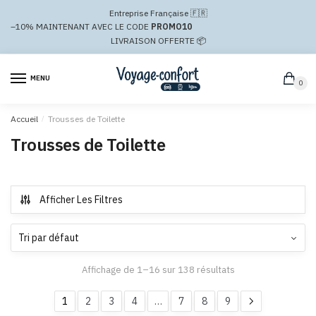
Passer
Aller
Entreprise Française 🇫🇷
à
au
–10%
MAINTENANT AVEC LE CODE
PROMO10
la
contenu
LIVRAISON OFFERTE 📦
navigation
MENU
0
Accueil
/
Trousses de Toilette
Trousses de Toilette
Afficher Les Filtres
Affichage de 1–16 sur 138 résultats
1
2
3
4
…
7
8
9