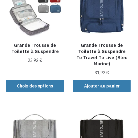
Les
options
options
peuvent
peuvent
être
être
choisies
choisies
sur
sur
la
la
Grande Trousse de
Grande Trousse de
page
Toilette à Suspendre
Toilette à Suspendre
page
du
To Travel To Live (Bleu
du
produit
23,92
€
Marine)
produit
Ce
31,92
€
produit
Choix des options
Ajouter au panier
a
plusieurs
variations.
Les
options
peuvent
être