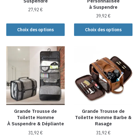
Suspendre
Personnalisée
à Suspendre
27,92
€
39,92
€
Ce
Ce
produit
Choix des options
Choix des options
produit
a
a
plusieurs
plusieurs
variations.
variations.
Les
Les
options
options
peuvent
peuvent
être
être
choisies
choisies
sur
sur
la
la
Grande Trousse de
Grande Trousse de
page
Toilette Homme
Toilette Homme Barbe &
page
du
À Suspendre & Dépliante
Rasage
du
produit
produit
31,92
€
31,92
€