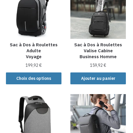
Sac à Dos à Roulettes
Sac à Dos à Roulettes
Adulte
Valise Cabine
Voyage
Business Homme
199,92
€
159,92
€
Ce
Choix des options
Ajouter au panier
produit
a
plusieurs
variations.
Les
options
peuvent