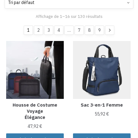
Affichage de 1–16 sur 130 résultats
1
2
3
4
…
7
8
9
Housse de Costume
Sac 3-en-1 Femme
Voyage
55,92
€
Élégance
Ce
47,92
€
produit
Ce