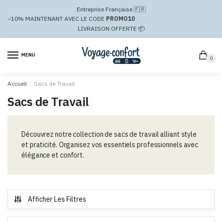
Passer
Aller
Entreprise Française 🇫🇷
à
au
–10%
MAINTENANT AVEC LE CODE
PROMO10
la
contenu
LIVRAISON OFFERTE 📦
navigation
MENU
0
Accueil
/
Sacs de Travail
Sacs de Travail
Découvrez notre collection de sacs de travail alliant style
et praticité. Organisez vos essentiels professionnels avec
élégance et confort.
Afficher Les Filtres