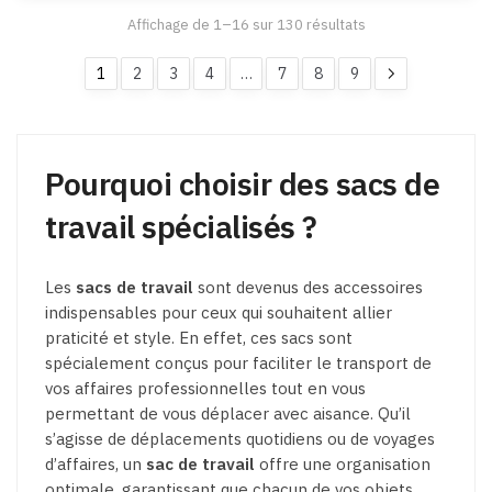
peuvent
être
Affichage de 1–16 sur 130 résultats
être
choisies
choisies
sur
1
2
3
4
…
7
8
9
sur
la
la
page
page
du
du
Pourquoi choisir des sacs de
produit
produit
travail spécialisés ?
Les
sacs de travail
sont devenus des accessoires
indispensables pour ceux qui souhaitent allier
praticité et style. En effet, ces sacs sont
spécialement conçus pour faciliter le transport de
vos affaires professionnelles tout en vous
permettant de vous déplacer avec aisance. Qu’il
s’agisse de déplacements quotidiens ou de voyages
d’affaires, un
sac de travail
offre une organisation
optimale, garantissant que chacun de vos objets