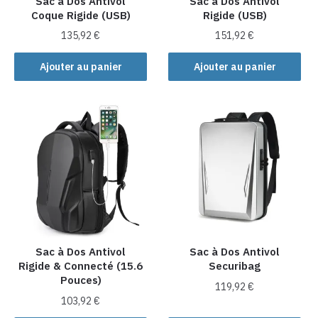
Sac à Dos Antivol
Sac à Dos Antivol
page
Coque Rigide (USB)
Rigide (USB)
page
du
du
produit
135,92
€
151,92
€
produit
Ajouter au panier
Ajouter au panier
Sac à Dos Antivol
Sac à Dos Antivol
Rigide & Connecté (15.6
Securibag
Pouces)
119,92
€
103,92
€
Ce