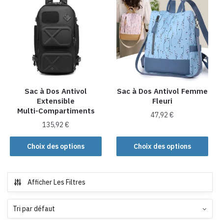
variations.
variations.
Les
Les
options
options
peuvent
peuvent
être
être
choisies
choisies
sur
sur
la
la
Sac à Dos Antivol
Sac à Dos Antivol Femme
Extensible
Fleuri
page
page
Multi-Compartiments
du
du
47,92
€
produit
produit
135,92
€
Ce
Ce
produit
Choix des options
Choix des options
produit
a
a
plusieurs
plusieurs
variations.
Afficher Les Filtres
variations.
Les
Les
options
options
peuvent