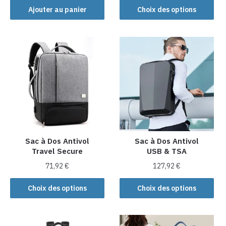
produit
Ajouter au panier
Choix des options
a
plusieurs
variations.
Les
options
peuvent
être
choisies
sur
la
Sac à Dos Antivol
Sac à Dos Antivol
page
Travel Secure
USB & TSA
du
produit
71,92
€
127,92
€
Ce
Ce
Choix des options
Choix des options
produit
produit
a
a
plusieurs
plusieurs