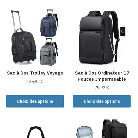
Sac à Dos Trolley Voyage
Sac à Dos Ordinateur 17
Pouces Imperméable
135,92
€
79,92
€
Ce
Ce
produit
Choix des options
Choix des options
produit
a
a
plusieurs
plusieurs
variations.
variations.
Les
Les
options