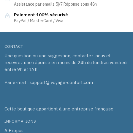
Assistance par emails 5j/7 Réponse sous 48h
sur
sur
la
la
Paiement 100% sécurisé
page
page
PayPal / MasterCard / Visa
du
du
produit
produit
CONTACT
Une question ou une suggestion, contactez-nous et
recevrez une réponse en moins de 24h du lundi au vendredi
entre 9h et 17h
Par e-mail : support@ voyage-confort.com
Cette boutique appartient à une entreprise française
INFORMATIONS
À Propos