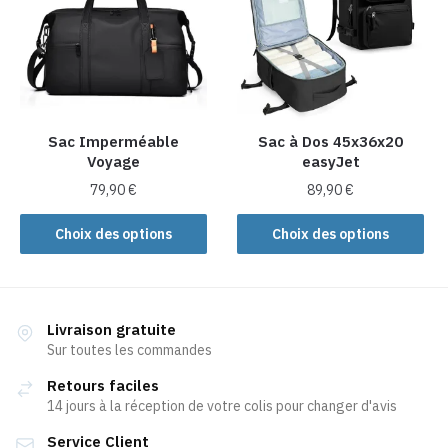
options
peuvent
peuvent
être
être
choisies
choisies
sur
sur
la
la
Sac Imperméable
Sac à Dos 45x36x20
page
Voyage
easyJet
page
du
du
produit
79,90
€
89,90
€
produit
Ce
Ce
Choix des options
Choix des options
produit
produit
a
a
plusieurs
plusieurs
variations.
variations.
Livraison gratuite
Les
Les
Sur toutes les commandes
options
options
Retours faciles
peuvent
peuvent
14 jours à la réception de votre colis pour changer d'avis
être
être
Service Client
choisies
choisies