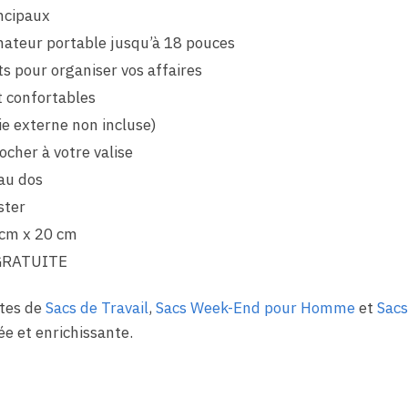
ncipaux
ateur portable jusqu’à 18 pouces
pour organiser vos affaires
t confortables
ie externe non incluse)
ocher à votre valise
 au dos
ster
 cm x 20 cm
GRATUITE
ètes de
Sacs de Travail
,
Sacs Week-End pour Homme
et
Sacs
ée et enrichissante.