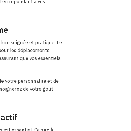
t en répondant à vos
mme
lure soignée et pratique. Le
é pour les déplacements
assurant que vos essentiels
 de votre personnalité et de
émoignerez de votre goût
actif
 est essentiel. Ce
sac à