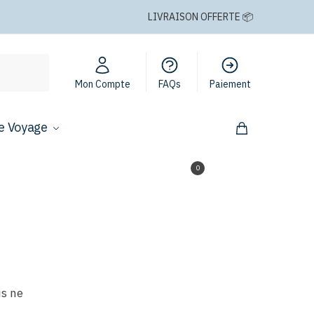
LIVRAISON OFFERTE 📦
Mon Compte
FAQs
Paiement
e Voyage
0,00
€
0
us ne