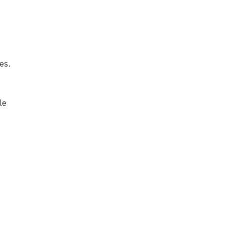
es.
le