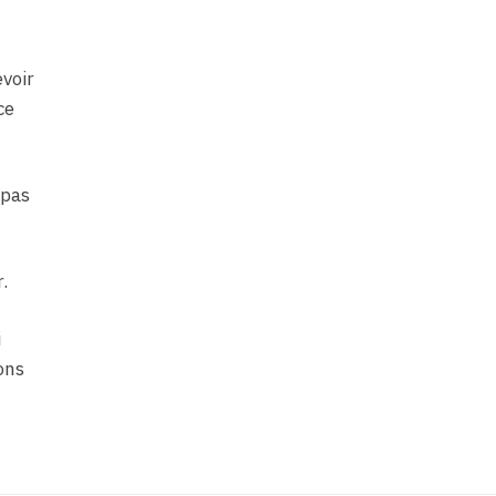
evoir
ce
 pas
.
i
ons