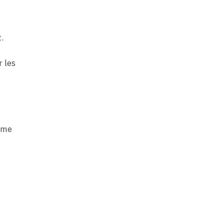
.
 les
même