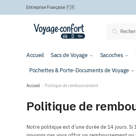
Passer
Aller
Entreprise Française 🇫🇷
à
au
la
contenu
navigation
Recherche
Recherch
pour :
Accueil
Sacs de Voyage
Sacoches
Pochettes & Porte-Documents de Voyage
Accueil
Politique de remboursement
/
Politique de remb
Notre politique est d’une durée de 14 jours. Si 
pouvons pas vous offrir un remboursement ou