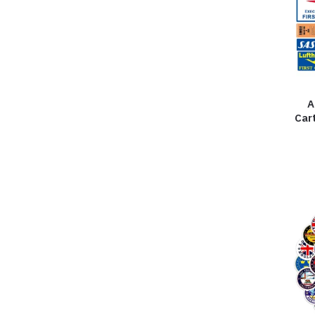
A
Car