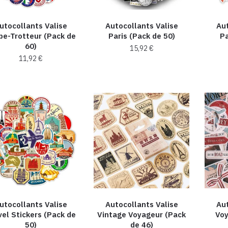
utocollants Valise
Autocollants Valise
Aut
be-Trotteur (Pack de
Paris (Pack de 50)
Pa
60)
15,92
€
11,92
€
utocollants Valise
Autocollants Valise
Aut
vel Stickers (Pack de
Vintage Voyageur (Pack
Voy
50)
de 46)