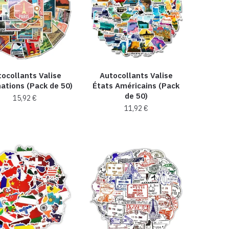
ocollants Valise
Autocollants Valise
ations (Pack de 50)
États Américains (Pack
de 50)
15,92
€
11,92
€