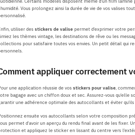
uotidienne. Certains modèles disposent même d’un film laminé p
’humidité. Vous prolongez ainsi la durée de vie de vos valises tou
ersonnalisé.
nfin, utiliser des
stickers de valise
permet d’exprimer votre pers
imiez les thèmes vintage, les destinations de rêve ou les message
ollections pour satisfaire toutes vos envies. Un petit détail qu
personnels.
Comment appliquer correctement vos
our une application réussie de vos
stickers pour valise
, commen
otre bagage avec un chiffon doux et sec. Assurez-vous qu’elle soi
arantir une adhérence optimale des autocollants et éviter qu’i
ositionnez ensuite vos autocollants selon votre composition préf
ous permet d’avoir un aperçu du rendu final avant de les fixer. Une
rotection et appliquez le sticker en lissant du centre vers l’extér