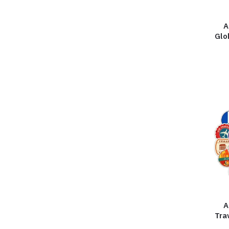
A
Glo
A
Tra