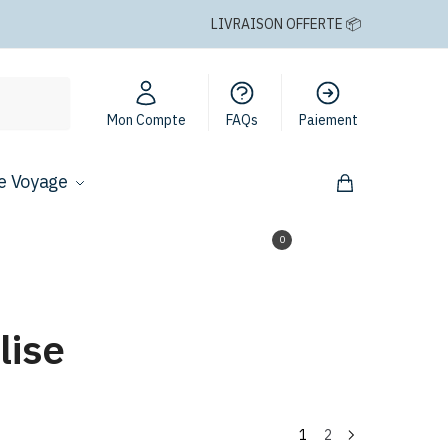
LIVRAISON OFFERTE 📦
Mon Compte
FAQs
Paiement
e Voyage
0,00
€
0
lise
1
2