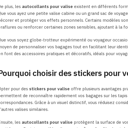
e plus, les
autocollants pour valise
existent en différents form
ue vous ayez une petite valise cabine ou un grand sac de voyage
écorer et protéger vos effets personnels. Certains modèles s
raflures ou renforcer certaines zones sensibles, ajoutant à la foi
ue vous soyez globe-trotteur expérimenté ou voyageur occasio
oyen de personnaliser vos bagages tout en facilitant leur identifi
n font des accessoires pratiques et décoratifs, idéals pour voyager
Pourquoi choisir des stickers pour vo
Opter pour des
stickers pour valise
offre plusieurs avantages pra
ermettent de reconnaître rapidement vos bagages sur les tapis 
orrespondances. Grâce à un visuel distinctif, vous réduisez cons
’autres valises similaires.
nsuite, les
autocollants pour valise
protègent la surface de vos