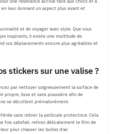
our une résistance accrue face aux chocs et à
t en leur donnant un aspect plus vivant et
onnalité et de voyager avec style. Que vous
s inspirants, il existe une multitude de
i rend vos déplacements encore plus agréables et
 stickers sur une valise ?
cez par nettoyer soigneusement la surface de
t propre, lisse et sans poussière afin de
ls ne se décollent prématurément.
érée sans retirer la pellicule protectrice. Cela
 fois satisfait, retirez délicatement le film de
ieur pour chasser les bulles d’air.