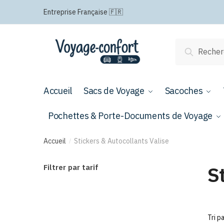
Passer
Aller
Entreprise Française 🇫🇷
à
au
la
contenu
navigation
Recherche
Recherch
pour :
Accueil
Sacs de Voyage
Sacoches
Pochettes & Porte-Documents de Voyage
Accueil
Stickers & Autocollants Valise
/
S
Filtrer par tarif