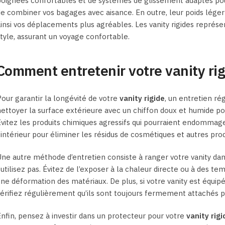
oignées confortables et de systèmes de glissement adaptés pour
e combiner vos bagages avec aisance. En outre, leur poids lége
insi vos déplacements plus agréables. Les vanity rigides représen
tyle, assurant un voyage confortable.
Comment entretenir votre vanity rig
our garantir la longévité de votre
vanity rigide
, un entretien ré
ettoyer la surface extérieure avec un chiffon doux et humide pou
vitez les produits chimiques agressifs qui pourraient endommager
’intérieur pour éliminer les résidus de cosmétiques et autres pro
ne autre méthode d’entretien consiste à ranger votre vanity dans
’utilisez pas. Évitez de l’exposer à la chaleur directe ou à des t
ne déformation des matériaux. De plus, si votre vanity est équ
érifiez régulièrement qu’ils sont toujours fermement attachés 
nfin, pensez à investir dans un protecteur pour votre
vanity rigi