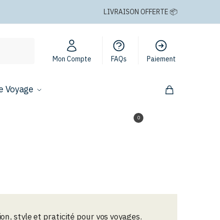
LIVRAISON OFFERTE 📦
Mon Compte
FAQs
Paiement
e Voyage
0,00
€
0
on, style et praticité pour vos voyages.