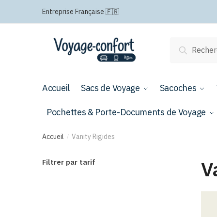
Passer
Aller
Entreprise Française 🇫🇷
à
au
la
contenu
navigation
Recherche
Recherch
pour :
Accueil
Sacs de Voyage
Sacoches
Pochettes & Porte-Documents de Voyage
Accueil
Vanity Rigides
/
V
Filtrer par tarif