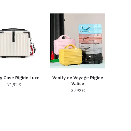
produit
a
plusieurs
variations.
Les
options
peuvent
être
choisies
sur
la
y Case Rigide Luxe
Vanity de Voyage Rigide
page
Valise
71,92
€
du
39,92
€
produit
Ce
Ce
produit
produit
a
a
plusieurs
plusieurs
variations.