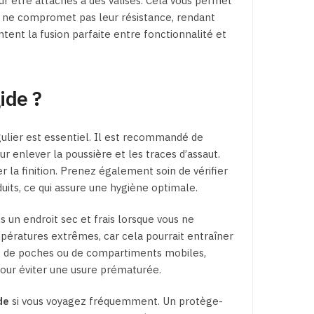
 être attachés à des valises. Cela vous permet
r ne compromet pas leur résistance, rendant
tent la fusion parfaite entre fonctionnalité et
ide ?
gulier est essentiel. Il est recommandé de
r enlever la poussière et les traces d’assaut.
 la finition. Prenez également soin de vérifier
duits, ce qui assure une hygiène optimale.
 un endroit sec et frais lorsque vous ne
empératures extrêmes, car cela pourrait entraîner
ipé de poches ou de compartiments mobiles,
pour éviter une usure prématurée.
de
si vous voyagez fréquemment. Un protège-