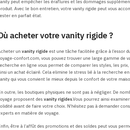
anity peut empêcher les éraflures et les dommages supplémentai
roduit. Avec le bon entretien, votre vanity rigide peut vous a
ester en parfait état.
Où acheter votre vanity rigide ?
Acheter un
vanity rigide
est une tâche facilitée grâce à l’essor
oyage-confort.com, vous pouvez trouver une large gamme de vani
echerche en ligne vous permet de comparer les styles, les prix, ai
insi un achat éclairé. Cela elimine le stress lié à la recherche 
anity qui vous convient le mieux depuis le confort de votre maiso
n outre, les boutiques physiques ne sont pas à négliger. De nomb
voyage proposent des
vanity rigides
.Vous pourrez ainsi examiner l
olidité avant de faire votre choix. N’hésitez pas à demander con
xperts en matière de voyage.
nfin, être à l’affût des promotions et des soldes peut vous per