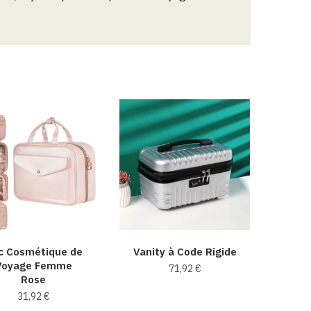
c Cosmétique de
Vanity à Code Rigide
Voyage Femme
71,92
€
Rose
Ce
31,92
€