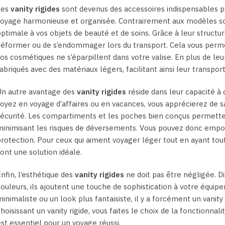
choisies
Les
vanity rigides
sont devenus des accessoires indispensables p
sur
oyage harmonieuse et organisée. Contrairement aux modèles sou
la
ptimale à vos objets de beauté et de soins. Grâce à leur structure
page
éformer ou de s’endommager lors du transport. Cela vous perm
du
os cosmétiques ne s’éparpillent dans votre valise. En plus de leu
produit
abriqués avec des matériaux légers, facilitant ainsi leur transpor
Un autre avantage des
vanity rigides
réside dans leur capacité à 
oyez en voyage d’affaires ou en vacances, vous apprécierez de s
écurité. Les compartiments et les poches bien conçus permetten
inimisant les risques de déversements. Vous pouvez donc emport
rotection. Pour ceux qui aiment voyager léger tout en ayant tout c
ont une solution idéale.
nfin, l’esthétique des
vanity rigides
ne doit pas être négligée. Di
ouleurs, ils ajoutent une touche de sophistication à votre équi
inimaliste ou un look plus fantaisiste, il y a forcément un vanity
hoisissant un vanity rigide, vous faites le choix de la fonctionnal
st essentiel pour un voyage réussi.