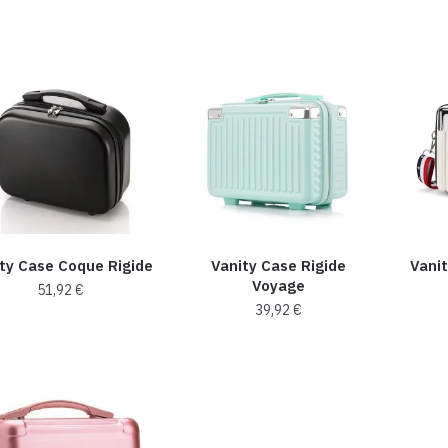
ty Case Coque Rigide
Vanity Case Rigide
Vanit
Voyage
51,92
€
39,92
€
Ce
Ce
produit
produit
a
a
plusieurs
plusieurs
variations.