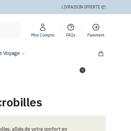
LIVRAISON OFFERTE 📦
Mon Compte
FAQs
Paiement
e Voyage
0,00
€
0
robilles
les, alliés de votre confort en