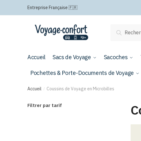
Passer
Aller
Entreprise Française 🇫🇷
à
au
la
contenu
navigation
Recherche
Recherch
pour :
Accueil
Sacs de Voyage
Sacoches
Pochettes & Porte-Documents de Voyage
Accueil
Coussins de Voyage en Microbilles
/
C
Filtrer par tarif