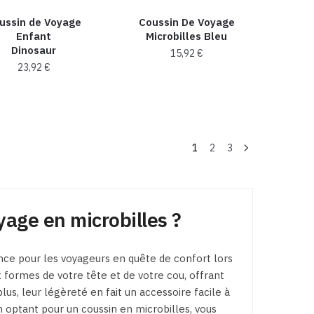
ussin de Voyage
Coussin De Voyage
Enfant
Microbilles Bleu
Dinosaur
15,92
€
23,92
€
Ce
produit
a
plusieurs
1
2
3
variations.
Les
options
yage en microbilles ?
peuvent
être
choisies
ce pour les voyageurs en quête de confort lors
sur
formes de votre tête et de votre cou, offrant
la
lus, leur légèreté en fait un accessoire facile à
page
n optant pour un coussin en microbilles, vous