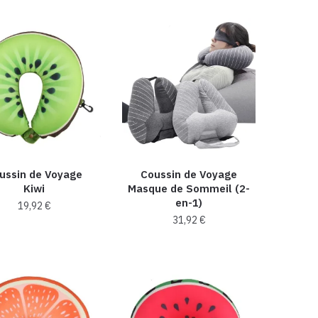
ussin de Voyage
Coussin de Voyage
Kiwi
Masque de Sommeil (2-
en-1)
19,92
€
31,92
€
Ce
produit
a
plusieurs