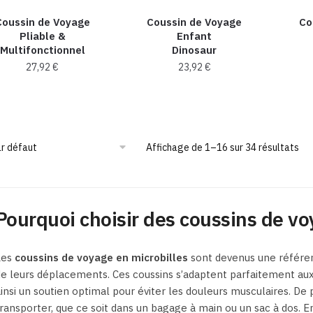
Coussin de Voyage
Coussin de Voyage
Co
Pliable &
Enfant
Multifonctionnel
Dinosaur
27,92
€
23,92
€
Ce
Ce
produit
produit
a
a
plusieurs
plusieurs
Affichage de 1–16 sur 34 résultats
variations.
variations.
Les
Les
options
options
Pourquoi choisir des coussins de vo
peuvent
peuvent
être
être
choisies
choisies
Les
coussins de voyage en microbilles
sont devenus une référen
sur
sur
e leurs déplacements. Ces coussins s’adaptent parfaitement aux 
la
la
insi un soutien optimal pour éviter les douleurs musculaires. De p
page
page
ransporter, que ce soit dans un bagage à main ou un sac à dos. E