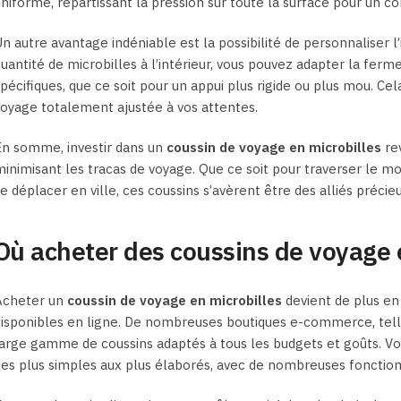
niforme, répartissant la pression sur toute la surface pour un co
n autre avantage indéniable est la possibilité de personnaliser l’
uantité de microbilles à l’intérieur, vous pouvez adapter la ferm
pécifiques, que ce soit pour un appui plus rigide ou plus mou. C
oyage totalement ajustée à vos attentes.
En somme, investir dans un
coussin de voyage en microbilles
rev
inimisant les tracas de voyage. Que ce soit pour traverser le 
e déplacer en ville, ces coussins s’avèrent être des alliés précie
Où acheter des coussins de voyage e
Acheter un
coussin de voyage en microbilles
devient de plus en 
disponibles en ligne. De nombreuses boutiques e-commerce, tel
arge gamme de coussins adaptés à tous les budgets et goûts. Vo
es plus simples aux plus élaborés, avec de nombreuses fonction