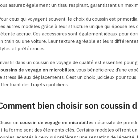
du
du
ous assurez également un tissu respirant, garantissant un maxim
produit
produit
our ceux qui voyagent souvent, le choix du coussin est primordia
es autres modèles grâce à leur structure unique qui épouse les 
étente accrue. Ces accessoires sont également idéaux pour dormir
n train ou une voiture. Leur texture agréable et leurs différent
tyles et préférences.
nvestir dans un coussin de voyage de qualité est essentiel pour g
coussins de voyage en microbilles
, vous bénéficierez d’une exp
e stress lié aux déplacements. C’est un choix judicieux pour to
ffectuant des trajets quotidiens.
Comment bien choisir son coussin d
hoisir un
coussin de voyage en microbilles
nécessite de prendre
t la forme sont des éléments clés. Certains modèles offrent un 
ouples, adaptés à ceux qui préfèrent une sensation de légerité. I