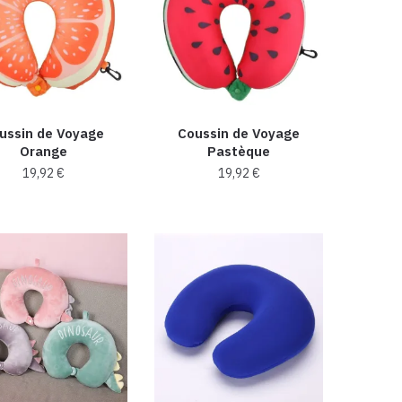
variations.
Les
options
peuvent
être
choisies
ussin de Voyage
Coussin de Voyage
sur
Orange
Pastèque
la
19,92
€
19,92
€
page
du
produit