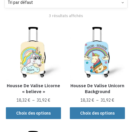
3 résultats affichés
Housse De Valise Licorne
Housse De Valise Unicorn
« believe »
Background
Plage
Plage
18,32
€
–
31,92
€
18,32
€
–
31,92
€
de
de
Ce
Ce
prix :
prix :
Choix des options
Choix des options
produit
produit
18,32 €
18,32 €
a
a
à
à