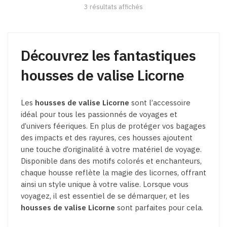
peuvent
3 résultats affichés
être
choisies
sur
la
Découvrez les fantastiques
page
housses de valise Licorne
du
produit
Les
housses de valise Licorne
sont l’accessoire
idéal pour tous les passionnés de voyages et
d’univers féeriques. En plus de protéger vos bagages
des impacts et des rayures, ces housses ajoutent
une touche d’originalité à votre matériel de voyage.
Disponible dans des motifs colorés et enchanteurs,
chaque housse reflète la magie des licornes, offrant
ainsi un style unique à votre valise. Lorsque vous
voyagez, il est essentiel de se démarquer, et les
housses de valise Licorne
sont parfaites pour cela.