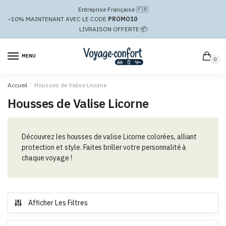
Passer
Aller
Entreprise Française 🇫🇷
à
au
–10%
MAINTENANT AVEC LE CODE
PROMO10
la
contenu
LIVRAISON OFFERTE 📦
navigation
MENU
0
Accueil
/
Housses de Valise Licorne
Housses de Valise Licorne
Découvrez les housses de valise Licorne colorées, alliant
protection et style. Faites briller votre personnalité à
chaque voyage !
Afficher Les Filtres