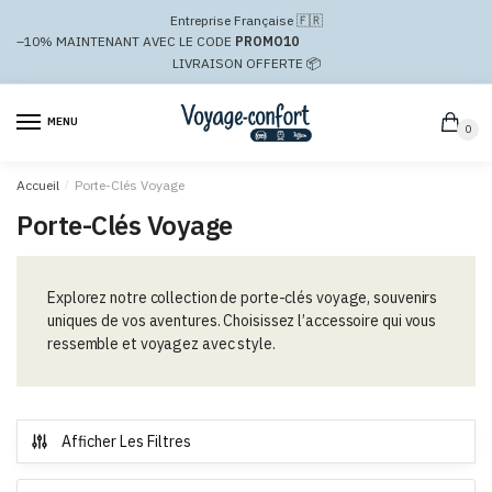
Passer
Aller
Entreprise Française 🇫🇷
à
au
–10%
MAINTENANT AVEC LE CODE
PROMO10
la
contenu
LIVRAISON OFFERTE 📦
navigation
MENU
0
Accueil
/
Porte-Clés Voyage
Porte-Clés Voyage
Explorez notre collection de porte-clés voyage, souvenirs
uniques de vos aventures. Choisissez l’accessoire qui vous
ressemble et voyagez avec style.
Afficher Les Filtres