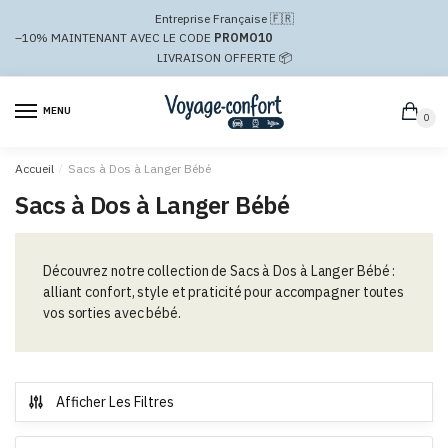
Passer
Aller
Entreprise Française 🇫🇷
à
au
–10%
MAINTENANT AVEC LE CODE
PROMO10
la
contenu
LIVRAISON OFFERTE 📦
navigation
MENU
0
Accueil
/
Sacs à Dos à Langer Bébé
Sacs à Dos à Langer Bébé
Découvrez notre collection de Sacs à Dos à Langer Bébé :
alliant confort, style et praticité pour accompagner toutes
vos sorties avec bébé.
Afficher Les Filtres