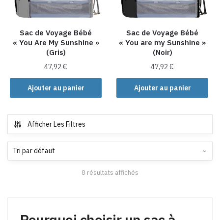
choisies
sur
la
Sac de Voyage Bébé
Sac de Voyage Bébé
« You Are My Sunshine »
« You are my Sunshine »
page
(Gris)
(Noir)
du
produit
47,92
€
47,92
€
Ajouter au panier
Ajouter au panier
Afficher Les Filtres
8 résultats affichés
Pourquoi choisir un sac à