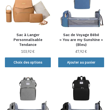
options
peuvent
peuvent
être
être
choisies
choisies
sur
sur
la
la
Sac à Langer
Sac de Voyage Bébé
page
Personnalisable
« You are my Sunshine »
page
du
Tendance
(Bleu)
du
produit
produit
103,92
€
47,92
€
Ce
Choix des options
Ajouter au panier
produit
a
plusieurs
variations.
Les
options
peuvent
être