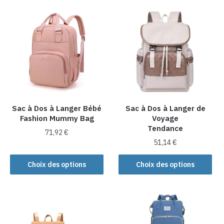
plusieurs
plusieurs
variations.
variations.
Les
Les
options
options
peuvent
peuvent
être
être
choisies
choisies
sur
sur
la
la
Sac à Dos à Langer Bébé
Sac à Dos à Langer de
page
Fashion Mummy Bag
Voyage
page
du
Tendance
du
produit
71,92
€
produit
51,14
€
Ce
Ce
produit
Choix des options
Choix des options
produit
a
a
plusieurs
plusieurs
variations.
variations.
Les
Les
options