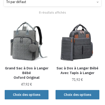
8 résultats affichés
Grand Sac à Dos à Langer
Sac à Dos à Langer Bébé
Bébé
Avec Tapis à Langer
Oxford Original
71,92
€
47,92
€
Ce
Ce
produit
Choix des options
Choix des options
produit
a
a