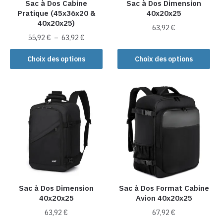
la
la
Sac à Dos Cabine
Sac à Dos Dimension
Pratique (45x36x20 &
40x20x25
page
page
40x20x25)
du
du
63,92
€
Plage
produit
produit
55,92
€
–
63,92
€
Ce
de
Ce
produit
prix :
Choix des options
Choix des options
produit
55,92 €
a
a
à
plusieurs
plusieurs
63,92 €
variations.
variations.
Les
Les
options
options
peuvent
peuvent
être
être
choisies
choisies
sur
sur
la
la
Sac à Dos Dimension
Sac à Dos Format Cabine
page
40x20x25
Avion 40x20x25
page
du
du
produit
63,92
€
67,92
€