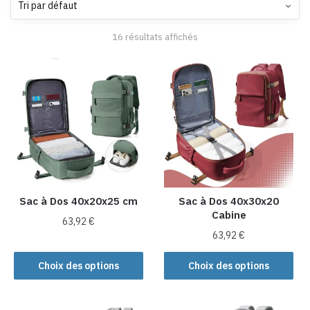
16 résultats affichés
Sac à Dos 40x20x25 cm
Sac à Dos 40x30x20
Cabine
63,92
€
63,92
€
Ce
Ce
produit
Choix des options
Choix des options
produit
a
a
plusieurs