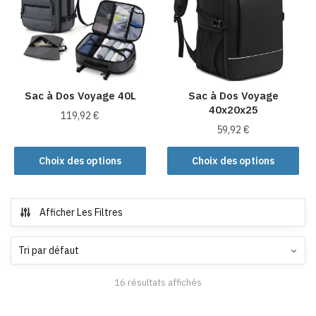
options
être
peuvent
choisies
être
sur
choisies
la
sur
page
la
Sac à Dos Voyage 40L
Sac à Dos Voyage
du
40x20x25
page
produit
119,92
€
du
59,92
€
Ce
produit
Ce
produit
Choix des options
Choix des options
produit
a
a
plusieurs
plusieurs
variations.
Afficher Les Filtres
variations.
Les
Les
options
options
peuvent
peuvent
être
16 résultats affichés
être
choisies
choisies
sur