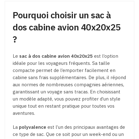
sur
la
la
Pourquoi choisir un sac à
page
page
du
dos cabine avion 40x20x25
du
produit
produit
?
Le
sac à dos cabine avion 40x20x25
est l’option
idéale pour les voyageurs fréquents. Sa taille
compacte permet de l’emporter facilement en
cabine sans frais supplémentaires. De plus, il répond
aux normes de nombreuses compagnies aériennes,
garantissant un voyage sans tracas. En choisissant
un modèle adapté, vous pouvez profiter d’un style
unique tout en restant pratique pour toutes vos
aventures.
La
polyvalence
est l’un des principaux avantages de
ce type de sac. Que ce soit pour un week-end ou un