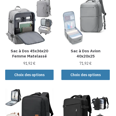
plusieurs
variations.
variations.
Les
Les
options
options
peuvent
peuvent
être
être
choisies
choisies
sur
sur
la
la
Sac à Dos 45x36x20
Sac à Dos Avion
page
Femme Matelassé
40x20x25
page
du
du
produit
91,92
€
71,92
€
produit
Ce
Ce
Choix des options
Choix des options
produit
produit
a
a
plusieurs
plusieurs
variations.
variations.
Les
Les
options
options