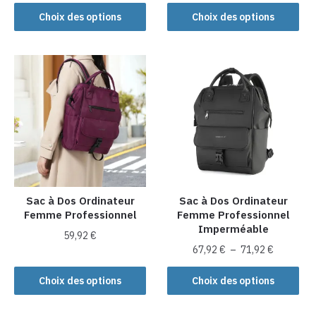
produit
Ce
Ce
Choix des options
Choix des options
produit
produit
a
a
plusieurs
plusieurs
variations.
variations.
Les
Les
options
options
peuvent
peuvent
être
être
choisies
choisies
sur
sur
la
la
Sac à Dos Ordinateur
Sac à Dos Ordinateur
Femme Professionnel
Femme Professionnel
page
page
Imperméable
du
du
59,92
€
Plage
produit
produit
67,92
€
–
71,92
€
Ce
de
Ce
produit
prix :
Choix des options
Choix des options
produit
a
67,92 €
a
à
plusieurs