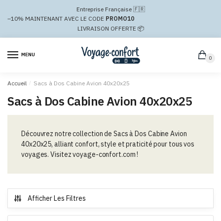
Passer
Aller
Entreprise Française 🇫🇷
à
au
–10%
MAINTENANT AVEC LE CODE
PROMO10
la
contenu
LIVRAISON OFFERTE 📦
navigation
MENU
0
Accueil
/
Sacs à Dos Cabine Avion 40x20x25
Sacs à Dos Cabine Avion 40x20x25
Découvrez notre collection de Sacs à Dos Cabine Avion
40x20x25, alliant confort, style et praticité pour tous vos
voyages. Visitez voyage-confort.com !
Afficher Les Filtres