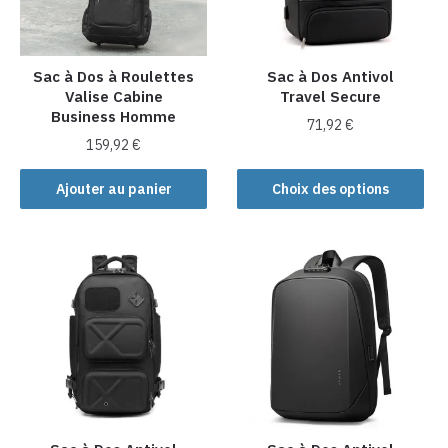
être
choisies
choisies
sur
sur
la
la
Sac à Dos à Roulettes
Sac à Dos Antivol
page
Valise Cabine
Travel Secure
page
du
Business Homme
du
produit
71,92
€
produit
159,92
€
Ce
produit
Ajouter au panier
Choix des options
a
plusieurs
variations.
Les
options
peuvent
être
choisies
sur
la