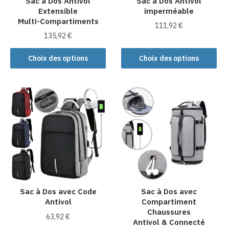
Sac à Dos Antivol
Sac à Dos Antivol
page
Extensible
imperméable
du
Multi-Compartiments
produit
111,92
€
135,92
€
Ce
Ce
produit
Choix des options
Choix des options
produit
a
a
plusieurs
plusieurs
variations.
variations.
Les
Les
options
options
peuvent
peuvent
être
être
choisies
choisies
sur
sur
la
la
Sac à Dos avec Code
Sac à Dos avec
page
Antivol
Compartiment
page
du
Chaussures
du
produit
63,92
€
Antivol & Connecté
produit