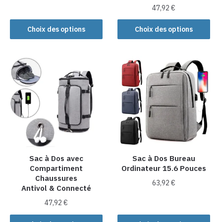
Ce
47,92
€
produit
Ce
Choix des options
Choix des options
a
produit
plusieurs
a
variations.
plusieurs
Les
variations.
options
Les
peuvent
options
être
peuvent
choisies
être
sur
choisies
la
sur
page
la
Sac à Dos avec
Sac à Dos Bureau
du
Compartiment
Ordinateur 15.6 Pouces
page
produit
Chaussures
du
63,92
€
Antivol & Connecté
produit
Ce
47,92
€
produit
Ce