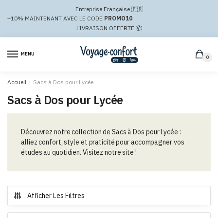
Passer
Aller
Entreprise Française 🇫🇷
à
au
–10%
MAINTENANT AVEC LE CODE
PROMO10
la
contenu
LIVRAISON OFFERTE 📦
navigation
MENU
0
Accueil
/
Sacs à Dos pour Lycée
Sacs à Dos pour Lycée
Découvrez notre collection de Sacs à Dos pour Lycée :
alliez confort, style et praticité pour accompagner vos
études au quotidien. Visitez notre site !
Afficher Les Filtres