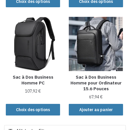
Choix des options
Choix des options
a
produit
plusieurs
a
variations.
plusieurs
Les
variations.
options
Les
peuvent
options
être
peuvent
choisies
être
sur
choisies
la
sur
page
la
Sac à Dos Business
Sac à Dos Business
du
Homme PC
Homme pour Ordinateur
page
produit
15.6 Pouces
du
107,92
€
produit
67,94
€
Ce
produit
Choix des options
Ajouter au panier
a
plusieurs
variations.