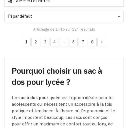
Afficher Les Filtres
Les
options
peuvent
être
Affichage de 1–16 sur 124 résultats
choisies
sur
1
2
3
4
…
6
7
8
la
page
du
Pourquoi choisir un sac à
produit
dos pour lycée ?
Un
sac à dos pour lycée
est l’option idéale pour les
adolescents qui nécessitent un accessoire à la fois
pratique et tendance. À l’heure où l’ergonomie et le
style importent beaucoup, ces sacs sont conçus
pour offrir un maximum de confort tout au long de