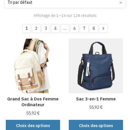
Affichage de 1–16 sur 124 résultats
1
2
3
4
…
6
7
8
Grand Sac à Dos Femme
Sac 3-en-1 Femme
Ordinateur
55,92
€
55,92
€
Ce
Ce
produit
Choix des options
Choix des options