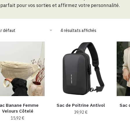
parfait pour vos sorties et affirmez votre personnalité.
4 résultats affichés
ac Banane Femme
Sac de Poitrine Antivol
Sac 
Velours Côtelé
39,92
€
15,92
€
Ce
Ce