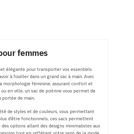
produit
produit
a
a
plusieurs
plusieurs
variations.
variations.
Les
Les
options
options
peuvent
 pour femmes
peuvent
être
être
choisies
choisies
sur
 et élégante pour transporter vos essentiels
sur
la
voir à fouiller dans un grand sac à main. Avec
la
page
a morphologie féminine, assurant confort et
page
du
ou en ville, un sac de poitrine vous permet de
du
produit
à portée de main.
produit
été de styles et de couleurs, vous permettant
 plus d’être fonctionnels, ces sacs permettent
 des options allant des designs minimalistes aux
besoins tout en reflétant votre sens de la mode.