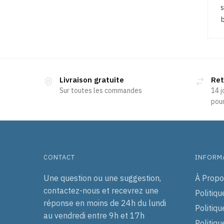
s
Livraison gratuite
Ret
Sur toutes les commandes
14 j
pour
CONTACT
INFORM
Une question ou une suggestion,
À Propo
contactez-nous et recevrez une
Politiqu
réponse en moins de 24h du lundi
Politiqu
au vendredi entre 9h et 17h
Politiq