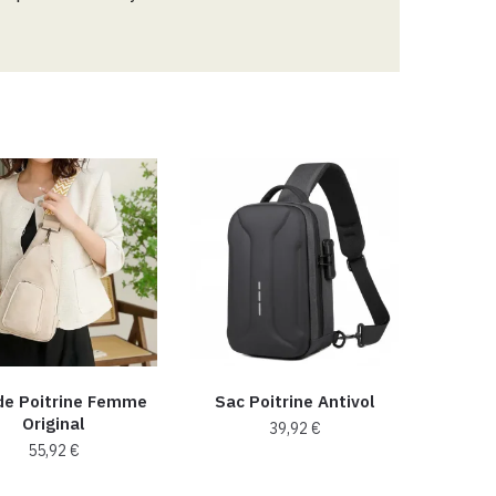
de Poitrine Femme
Sac Poitrine Antivol
Original
39,92
€
55,92
€
Ce
Ce