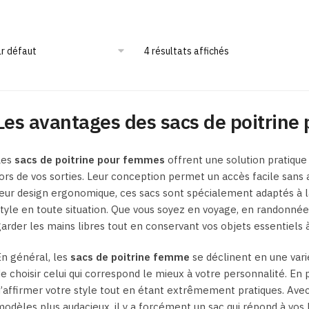
produit
produit
a
a
plusieurs
plusieurs
4 résultats affichés
variations.
variations.
Les
Les
options
options
peuvent
Les avantages des sacs de poitrine
peuvent
être
être
choisies
choisies
sur
Les
sacs de poitrine pour femmes
offrent une solution pratique
sur
la
ors de vos sorties. Leur conception permet un accès facile sans a
la
page
eur design ergonomique, ces sacs sont spécialement adaptés à l
page
du
tyle en toute situation. Que vous soyez en voyage, en randonnée 
du
produit
arder les mains libres tout en conservant vos objets essentiels 
produit
n général, les
sacs de poitrine femme
se déclinent en une vari
e choisir celui qui correspond le mieux à votre personnalité. En
’affirmer votre style tout en étant extrêmement pratiques. Avec
odèles plus audacieux, il y a forcément un sac qui répond à vos 