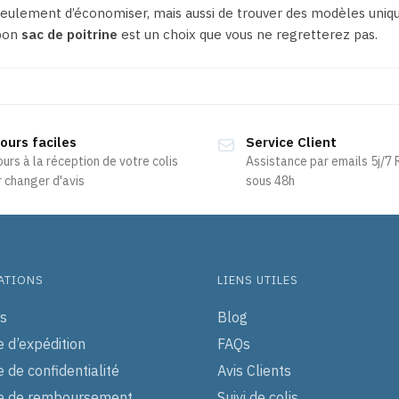
eulement d’économiser, mais aussi de trouver des modèles unique
bon
sac de poitrine
est un choix que vous ne regretterez pas.
ours faciles
Service Client
ours à la réception de votre colis
Assistance par emails 5j/7
 changer d'avis
sous 48h
ATIONS
LIENS UTILES
s
Blog
e d’expédition
FAQs
e de confidentialité
Avis Clients
ue de remboursement
Suivi de colis