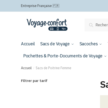
Passer
Aller
Entreprise Française 🇫🇷
à
au
la
contenu
navigation
Recherche
Recherch
pour :
Accueil
Sacs de Voyage
Sacoches
Pochettes & Porte-Documents de Voyage
Accueil
Sacs de Poitrine Femme
/
S
Filtrer par tarif