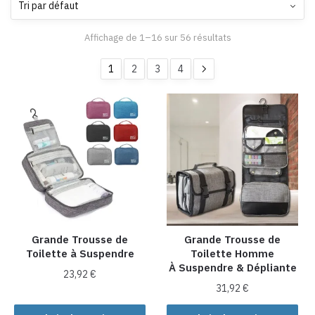
Affichage de 1–16 sur 56 résultats
1
2
3
4
Grande Trousse de
Grande Trousse de
Toilette à Suspendre
Toilette Homme
À Suspendre & Dépliante
23,92
€
31,92
€
Ce
Ce