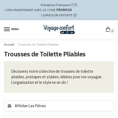
Passer
Aller
Entreprise Française 🇫🇷
à
au
–10%
MAINTENANT AVEC LE CODE
PROMO10
la
contenu
LIVRAISON OFFERTE 📦
navigation
MENU
0
Accueil
/
Trousses de Toilette Pliables
Trousses de Toilette Pliables
Découvrez notre collection de trousses de toilette
pliables, pratiques et stylées, idéales pour vos voyages.
L’organisation et le style en un clic !
Afficher Les Filtres