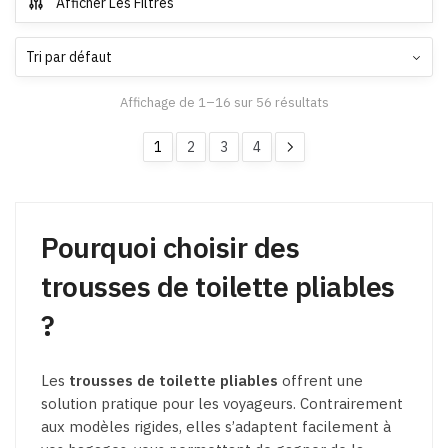
Afficher Les Filtres
variations.
Les
options
peuvent
Affichage de 1–16 sur 56 résultats
être
choisies
1
2
3
4
sur
la
page
du
Pourquoi choisir des
produit
trousses de toilette pliables
?
Les
trousses de toilette pliables
offrent une
solution pratique pour les voyageurs. Contrairement
aux modèles rigides, elles s’adaptent facilement à