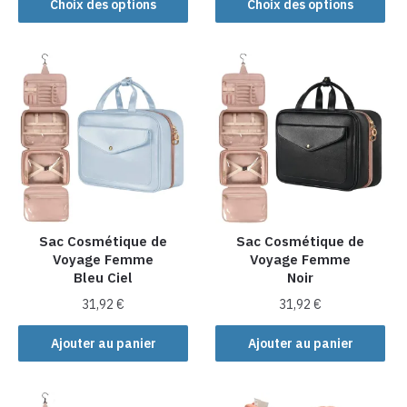
produit
Choix des options
Choix des options
produit
a
a
plusieurs
plusieurs
variations.
variations.
Les
Les
options
options
peuvent
peuvent
être
être
choisies
choisies
sur
sur
la
la
Sac Cosmétique de
Sac Cosmétique de
page
Voyage Femme
Voyage Femme
page
du
Bleu Ciel
Noir
du
produit
produit
31,92
€
31,92
€
Ajouter au panier
Ajouter au panier