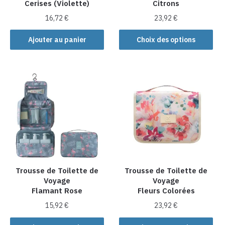
Cerises (Violette)
Citrons
16,72
€
23,92
€
Ce
Ajouter au panier
Choix des options
produit
a
plusieurs
variations.
Les
options
peuvent
être
choisies
sur
la
Trousse de Toilette de
Trousse de Toilette de
Voyage
Voyage
page
Flamant Rose
Fleurs Colorées
du
produit
15,92
€
23,92
€