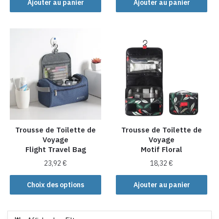
Ajouter au panier
Ajouter au panier
Trousse de Toilette de
Trousse de Toilette de
Voyage
Voyage
Flight Travel Bag
Motif Floral
23,92
€
18,32
€
Ce
Choix des options
Ajouter au panier
produit
a
plusieurs