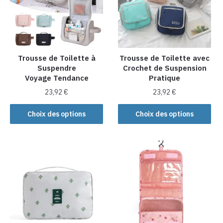
peuvent
être
choisies
sur
la
Trousse de Toilette à
Trousse de Toilette avec
Suspendre
Crochet de Suspension
page
Voyage Tendance
Pratique
du
produit
23,92
€
23,92
€
Ce
Ce
Choix des options
Choix des options
produit
produit
a
a
plusieurs
plusieurs
variations.
variations.
Les
Les
options
options
peuvent
peuvent
être
être
choisies
choisies