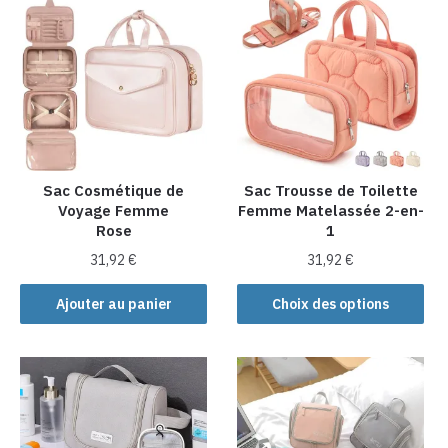
Sac Cosmétique de
Sac Trousse de Toilette
Voyage Femme
Femme Matelassée 2-en-
Rose
1
31,92
€
31,92
€
Ce
Ajouter au panier
Choix des options
produit
a
plusieurs
variations.
Les
options