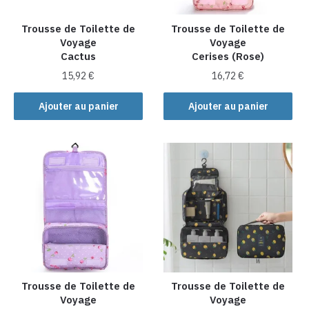
sur
sur
la
la
Trousse de Toilette de
Trousse de Toilette de
Voyage
Voyage
page
page
Cactus
Cerises (Rose)
du
du
produit
produit
15,92
€
16,72
€
Ajouter au panier
Ajouter au panier
Trousse de Toilette de
Trousse de Toilette de
Voyage
Voyage