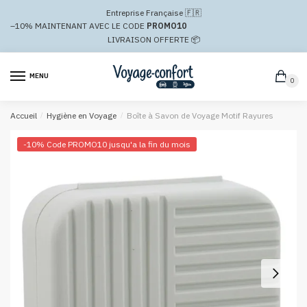
Passer
Aller
Entreprise Française 🇫🇷
à
au
–10%
MAINTENANT AVEC LE CODE
PROMO10
la
contenu
LIVRAISON OFFERTE 📦
navigation
MENU
0
Accueil
/
Hygiène en Voyage
/
Boîte à Savon de Voyage Motif Rayures
-10% Code PROMO10 jusqu'a la fin du mois