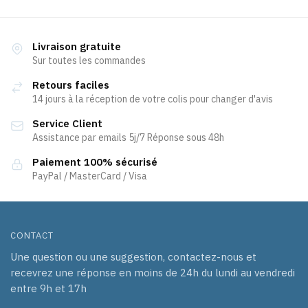
plusieurs
variations.
Les
Livraison gratuite
Sur toutes les commandes
options
peuvent
Retours faciles
être
14 jours à la réception de votre colis pour changer d'avis
choisies
Service Client
sur
Assistance par emails 5j/7 Réponse sous 48h
la
page
Paiement 100% sécurisé
PayPal / MasterCard / Visa
du
produit
CONTACT
Une question ou une suggestion, contactez-nous et
recevrez une réponse en moins de 24h du lundi au vendredi
entre 9h et 17h