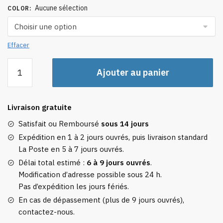
Aucune sélection
COLOR
:
Effacer
quantité
Ajouter au panier
de
Boîte
à
Livraison gratuite
Savon
de
Satisfait ou Remboursé
sous 14 jours
Voyage
Expédition en 1 à 2 jours ouvrés, puis livraison standard
Motif
La Poste en 5 à 7 jours ouvrés.
Rayures
Délai total estimé :
6 à 9 jours ouvrés
.
Modification d’adresse possible sous 24 h.
Pas d’expédition les jours fériés.
En cas de dépassement (plus de 9 jours ouvrés),
contactez-nous.