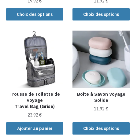
19,92
€
11,92
€
Ce
Ce
Choix des options
Choix des options
produit
produit
a
a
plusieurs
plusieurs
variations.
variations.
Les
Les
options
options
peuvent
peuvent
être
être
choisies
choisies
sur
sur
la
la
Trousse de Toilette de
Boîte à Savon Voyage
Voyage
Solide
page
page
Travel Bag (Grise)
du
du
11,92
€
produit
produit
23,92
€
Ce
produit
Ajouter au panier
Choix des options
a