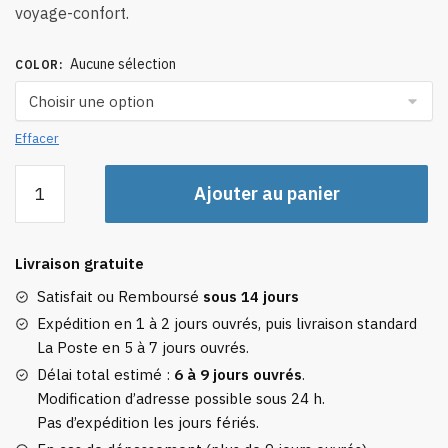
voyage-confort.
10,32 €
Aucune sélection
COLOR
:
Effacer
quantité
Ajouter au panier
de
Boîte
à
Livraison gratuite
Savon
Voyage
Satisfait ou Remboursé
sous 14 jours
Scandinave
Expédition en 1 à 2 jours ouvrés, puis livraison standard
La Poste en 5 à 7 jours ouvrés.
Délai total estimé :
6 à 9 jours ouvrés
.
Modification d’adresse possible sous 24 h.
Pas d’expédition les jours fériés.