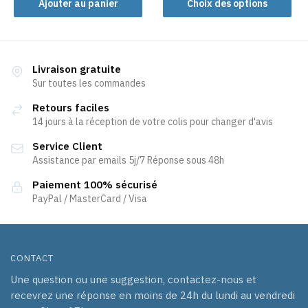
Ajouter au panier
Choix des options
produit
a
plusieurs
variations.
Livraison gratuite
Les
Sur toutes les commandes
options
Retours faciles
peuvent
14 jours à la réception de votre colis pour changer d'avis
être
Service Client
choisies
Assistance par emails 5j/7 Réponse sous 48h
sur
la
Paiement 100% sécurisé
page
PayPal / MasterCard / Visa
du
produit
CONTACT
Une question ou une suggestion, contactez-nous et
recevrez une réponse en moins de 24h du lundi au vendredi