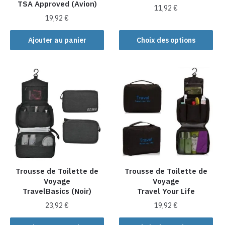
TSA Approved (Avion)
11,92
€
19,92
€
Ce
produit
Ajouter au panier
Choix des options
a
plusieurs
variations.
Les
options
peuvent
être
choisies
sur
la
Trousse de Toilette de
Trousse de Toilette de
page
Voyage
Voyage
du
TravelBasics (Noir)
Travel Your Life
produit
23,92
€
19,92
€
Ce