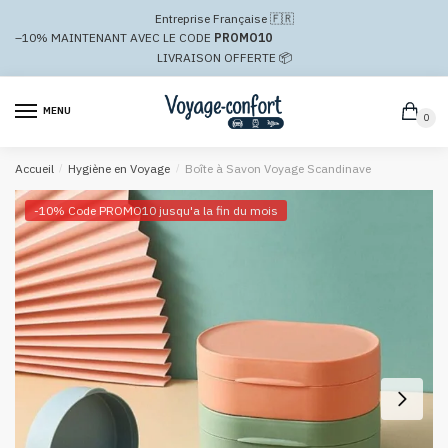
Passer
Aller
Entreprise Française 🇫🇷
à
au
–10%
MAINTENANT AVEC LE CODE
PROMO10
la
contenu
LIVRAISON OFFERTE 📦
navigation
MENU
0
Accueil
/
Hygiène en Voyage
/
Boîte à Savon Voyage Scandinave
-10% Code PROMO10 jusqu'a la fin du mois