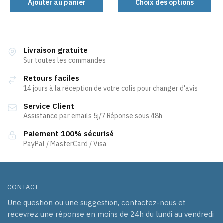
Ajouter au panier
Choix des options
produit
a
plusieurs
variations.
Livraison gratuite
Les
Sur toutes les commandes
options
Retours faciles
peuvent
14 jours à la réception de votre colis pour changer d'avis
être
Service Client
choisies
Assistance par emails 5j/7 Réponse sous 48h
sur
la
Paiement 100% sécurisé
page
PayPal / MasterCard / Visa
du
produit
CONTACT
Une question ou une suggestion, contactez-nous et
recevrez une réponse en moins de 24h du lundi au vendredi