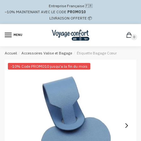
Passer
Aller
Entreprise Française 🇫🇷
à
au
–10%
MAINTENANT AVEC LE CODE
PROMO10
la
contenu
LIVRAISON OFFERTE 📦
navigation
MENU
0
Accueil
/
Accessoires Valise et Bagage
/
Étiquette Bagage Cœur
-10% Code PROMO10 jusqu'a la fin du mois