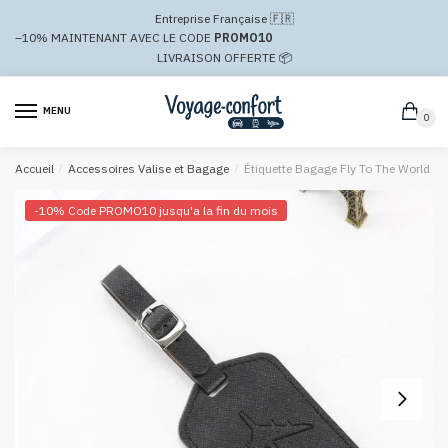
Passer
Aller
Entreprise Française 🇫🇷
à
au
–10%
MAINTENANT AVEC LE CODE
PROMO10
la
contenu
LIVRAISON OFFERTE 📦
navigation
MENU
0
Accueil
/
Accessoires Valise et Bagage
/
Étiquette Bagage Fly To The World
-10% Code PROMO10 jusqu'a la fin du mois