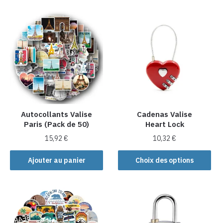
Autocollants Valise
Cadenas Valise
Paris (Pack de 50)
Heart Lock
15,92
€
10,32
€
Ce
Ajouter au panier
Choix des options
produit
a
plusieurs
variations.
Les