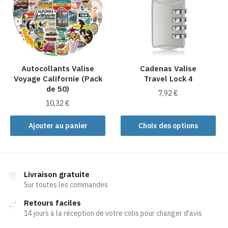
options
peuvent
être
choisies
sur
la
Autocollants Valise
Cadenas Valise
Voyage Californie (Pack
Travel Lock 4
page
de 50)
du
7,92
€
produit
10,32
€
Ce
produit
Ajouter au panier
Choix des options
a
plusieurs
variations.
Les
Livraison gratuite
Sur toutes les commandes
options
peuvent
Retours faciles
être
14 jours à la réception de votre colis pour changer d'avis
choisies