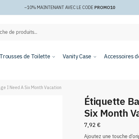
–10%
MAINTENANT AVEC LE CODE
PROMO10
e
Trousses de Toilette
Vanity Case
Accessoires d
ge I Need A Six Month Vacation
Étiquette B
Six Month V
7,92
€
Ajoutez une touche d’ori