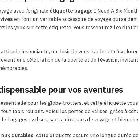
oyage avec l’originale
étiquette bagage
I Need A Six Month
 vives
en font un véritable accessoire de voyage qui se déma
z les yeux sur cette étiquette, vous ressentirez l’excitati
attitude insouciante, un désir de vous évader et d’explore
vient une célébration de la liberté et de l’évasion, invitan
 mémorables.
ndispensable pour vos aventures
essentielle pour les globe-trotters, et cette étiquette vo
out tapis roulant. Adieu les pertes de valises, grâce à cet
e bagages : valises, sacs à dos, sacs de voyage et bien plu
riaux
durables
, cette étiquette assure une longue durée de