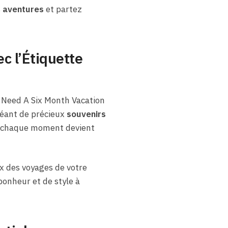
s
aventures
et partez
c l’Étiquette
I Need A Six Month Vacation
réant de précieux
souvenirs
s, chaque moment devient
 des voyages de votre
bonheur et de style à