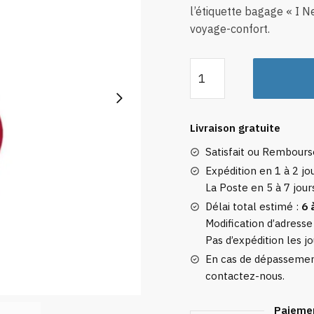
l’étiquette bagage « I N
voyage-confort.
quantité
de
Étiquette
Bagage
Livraison gratuite
I
Satisfait ou Rembour
Need
A
Expédition en 1 à 2 jou
La Poste en 5 à 7 jour
Six
Month
Délai total estimé :
6 
Vacation
Modification d’adresse
Pas d’expédition les jo
En cas de dépassement
contactez-nous.
Paiemen