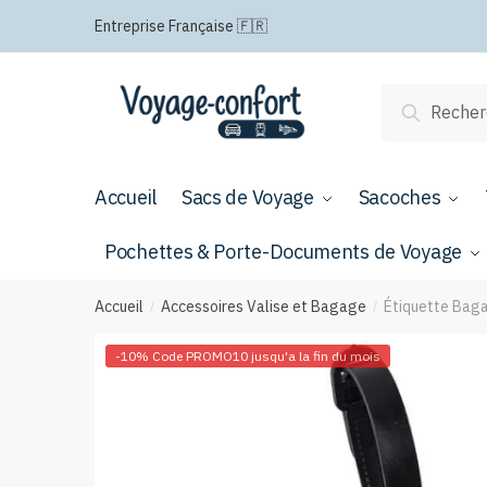
Passer
Aller
Entreprise Française 🇫🇷
à
au
la
contenu
navigation
Recherche
Recherch
pour :
Accueil
Sacs de Voyage
Sacoches
Pochettes & Porte-Documents de Voyage
Accueil
Accessoires Valise et Bagage
Étiquette Baga
/
/
-10% Code PROMO10 jusqu'a la fin du mois