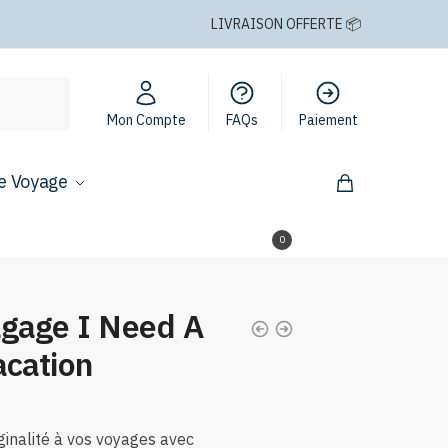
LIVRAISON OFFERTE 📦
Mon Compte
FAQs
Paiement
e Voyage
0,00
€
0
agage I Need A
acation
ginalité à vos voyages avec