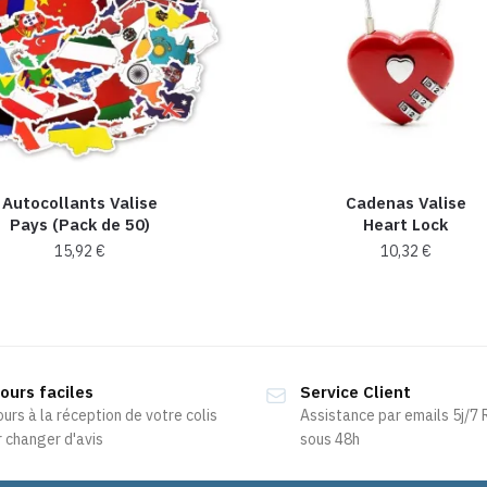
Autocollants Valise
Cadenas Valise
Pays (Pack de 50)
Heart Lock
15,92
€
10,32
€
Ce
produit
a
plusieurs
ours faciles
Service Client
variations.
ours à la réception de votre colis
Assistance par emails 5j/7
Les
 changer d'avis
sous 48h
options
peuvent