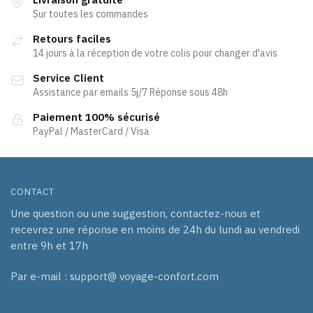
Les
Sur toutes les commandes
options
Retours faciles
peuvent
14 jours à la réception de votre colis pour changer d'avis
être
Service Client
choisies
Assistance par emails 5j/7 Réponse sous 48h
sur
la
Paiement 100% sécurisé
page
PayPal / MasterCard / Visa
du
produit
CONTACT
Une question ou une suggestion, contactez-nous et
recevrez une réponse en moins de 24h du lundi au vendredi
entre 9h et 17h
Par e-mail : support@ voyage-confort.com