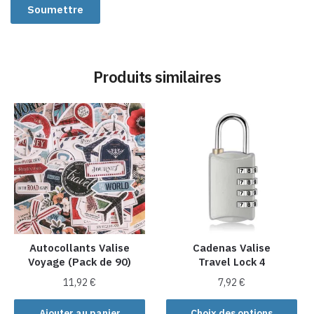
Produits similaires
Autocollants Valise
Cadenas Valise
Voyage (Pack de 90)
Travel Lock 4
11,92
€
7,92
€
Ce
Ajouter au panier
Choix des options