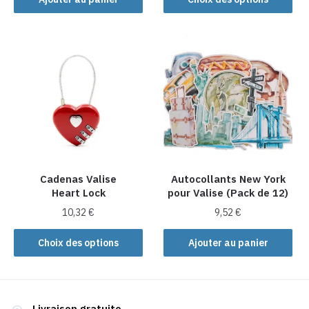
produit
a
plusieurs
variations.
Les
options
peuvent
être
choisies
sur
la
Cadenas Valise
Autocollants New York
Heart Lock
pour Valise (Pack de 12)
page
du
10,32
€
9,52
€
produit
Ce
Choix des options
Ajouter au panier
produit
a
plusieurs
variations.
Livraison gratuite