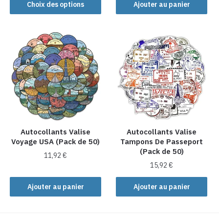
produit
Choix des options
Ajouter au panier
a
plusieurs
variations.
Les
options
peuvent
être
choisies
sur
la
Autocollants Valise
Autocollants Valise
page
Voyage USA (Pack de 50)
Tampons De Passeport
du
(Pack de 50)
produit
11,92
€
15,92
€
Ajouter au panier
Ajouter au panier