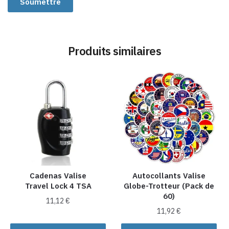
Produits similaires
Cadenas Valise
Autocollants Valise
Travel Lock 4 TSA
Globe-Trotteur (Pack de
60)
11,12
€
11,92
€
Ce