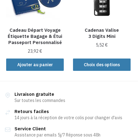
Cadeau Départ Voyage
Cadenas Valise
Étiquette Bagage & Étui
3 Digits Mini
Passeport Personnalisé
5,52
€
23,92
€
Ce
produit
Ajouter au panier
Choix des options
a
plusieurs
variations.
Les
Livraison gratuite
Sur toutes les commandes
options
peuvent
Retours faciles
être
14 jours à la réception de votre colis pour changer d'avis
choisies
Service Client
sur
Assistance par emails 5j/7 Réponse sous 48h
la