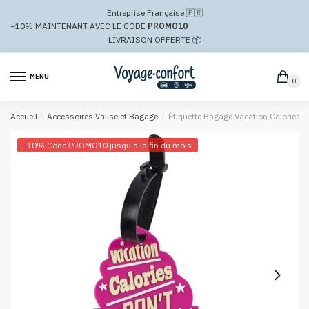
Passer
Aller
Entreprise Française 🇫🇷
à
au
–10%
MAINTENANT AVEC LE CODE
PROMO10
la
contenu
LIVRAISON OFFERTE 📦
navigation
MENU
0
Accueil
/
Accessoires Valise et Bagage
/
Étiquette Bagage Vacation Calories D
-10% Code PROMO10 jusqu'a la fin du mois