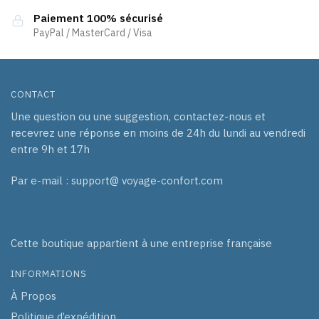
page
Paiement 100% sécurisé
PayPal / MasterCard / Visa
du
produit
CONTACT
Une question ou une suggestion, contactez-nous et
recevrez une réponse en moins de 24h du lundi au vendredi
entre 9h et 17h
Par e-mail : support@ voyage-confort.com
Cette boutique appartient à une entreprise française
INFORMATIONS
À Propos
Politique d’expédition