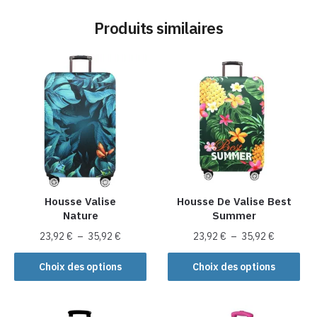
Produits similaires
Housse Valise
Housse De Valise Best
Nature
Summer
Plage
Plage
23,92
€
–
35,92
€
23,92
€
–
35,92
€
de
de
Ce
Ce
prix :
prix :
Choix des options
Choix des options
produit
produit
23,92 €
23,92 €
a
a
à
à
plusieurs
35,92 €
plusieurs
35,92 €