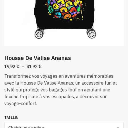
Housse De Valise Ananas
Plage
19,92
€
–
31,92
€
de
Transformez vos voyages en aventures mémorables
prix :
avec la Housse De Valise Ananas, un accessoire fun et
19,92 €
stylé qui protège vos bagages tout en ajoutant une
à
touche tropicale à vos escapades, à découvrir sur
31,92 €
voyage-confort.
TAILLE
: