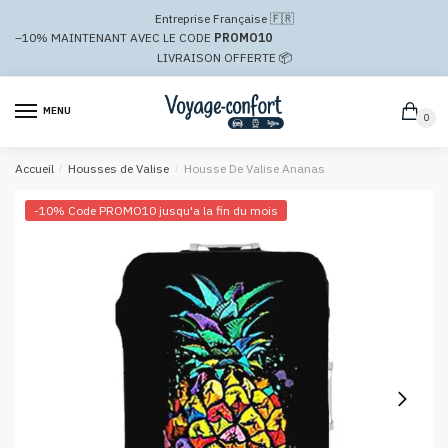
Passer
Aller
Entreprise Française 🇫🇷
à
au
–10%
MAINTENANT AVEC LE CODE
PROMO10
la
contenu
LIVRAISON OFFERTE 📦
navigation
MENU
0
Accueil
/
Housses de Valise
/
Housse De Valise Ananas
-10% Code PROMO10 jusqu'a la fin du mois