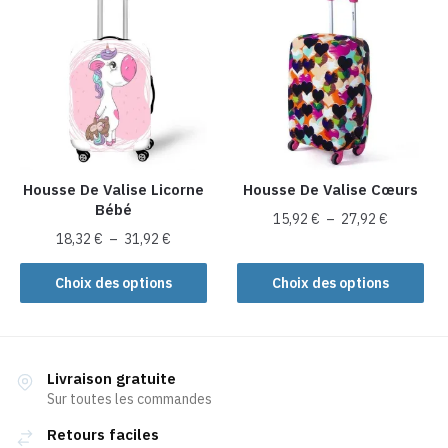
variations.
variations.
Les
Les
options
options
peuvent
peuvent
être
être
choisies
choisies
sur
sur
la
la
Housse De Valise Licorne
Housse De Valise Cœurs
Bébé
page
page
Plage
15,92
€
–
27,92
€
du
du
Plage
18,32
€
–
31,92
€
de
Ce
produit
produit
de
prix :
Ce
produit
prix :
Choix des options
Choix des options
15,92 €
produit
18,32 €
a
à
a
à
plusieurs
27,92 €
plusieurs
31,92 €
variations.
variations.
Les
Livraison gratuite
Les
Sur toutes les commandes
options
options
peuvent
Retours faciles
peuvent