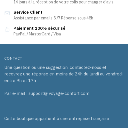
être
14 jours à la réception de votre colis pour changer d'avis
être
choisies
Service Client
choisies
sur
Assistance par emails 5j/7 Réponse sous 48h
sur
la
la
page
Paiement 100% sécurisé
page
PayPal / MasterCard / Visa
du
du
produit
produit
CONTACT
Une question ou une suggestion, contactez-nous et
recevrez une réponse en moins de 24h du lundi au vendredi
entre 9h et 17h
Par e-mail : support@ voyage-confort.com
Cette boutique appartient à une entreprise française