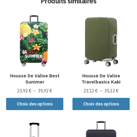
Produits similaires
Housse De Valise Best
Housse De Valise
Summer
Travelbasics Kaki
Plage
Plage
23,92
€
–
35,92
€
23,12
€
–
35,12
€
de
de
Ce
Ce
prix :
prix :
Choix des options
Choix des options
produit
produit
23,92 €
23,12 €
a
a
à
à
plusieurs
35,92 €
plusieurs
35,12 €
variations.
variations.