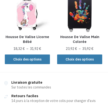
Les
Les
options
options
peuvent
peuvent
être
être
choisies
choisies
sur
sur
la
la
Housse De Valise Licorne
Housse De Valise Main
Bébé
Colorée
page
page
du
du
Plage
Plage
18,32
€
–
31,92
€
23,92
€
–
35,92
€
produit
produit
de
de
Ce
Ce
prix :
prix :
Choix des options
Choix des options
produit
produit
18,32 €
23,92 €
a
a
à
à
plusieurs
31,92 €
plusieurs
35,92 €
variations.
variations.
Livraison gratuite
Les
Les
Sur toutes les commandes
options
options
Retours faciles
peuvent
peuvent
14 jours à la réception de votre colis pour changer d'avis
être
être