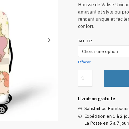
pri
Housse de Valise Unicorn
18
amusant et stylé qui pr
rendant unique et facil
à
confort.
31
TAILLE
:
Effacer
quantité
de
Housse
de
Livraison gratuite
Valise
Satisfait ou Rembour
Unicorn
Collection
Expédition en 1 à 2 jou
La Poste en 5 à 7 jour