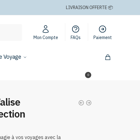
LIVRAISON OFFERTE 📦
Mon Compte
FAQs
Paiement
e Voyage
0,00
€
0
alise
ection
age
agie à vos voyages avec la