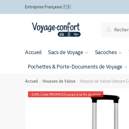
Passer
Aller
Entreprise Française 🇫🇷
à
au
la
contenu
navigation
Recherche
Recherch
pour :
Accueil
Sacs de Voyage
Sacoches
Pochettes & Porte-Documents de Voyage
Accueil
Housses de Valise
Housse de Valise Unicorn C
/
/
-10% Code PROMO10 jusqu'a la fin du mois