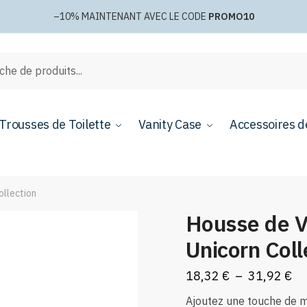
–10%
MAINTENANT AVEC LE CODE
PROMO10
e
Trousses de Toilette
Vanity Case
Accessoires d
ollection
Housse de V
Unicorn Coll
Pl
18,32
€
–
31,92
€
de
Ajoutez une touche de m