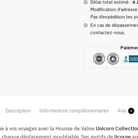
Délai total estimé :
6 
Modification d’adresse
Pas d’expédition les jo
En cas de dépassement
contactez-nous.
Paiemen
Description
Informations complémentaires
Avis
0
e à vos voyages avec la Housse de Valise
Unicorn Collectio
a chaque déplacement inoubliable. Ses motifs de
licorne
ap