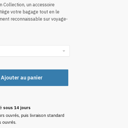
x :
 Collection, un accessoire
,32 €
otège votre bagage tout en le
ement reconnaissable sur voyage-
,92 €
Ajouter au panier
sé
sous 14 jours
rs ouvrés, puis livraison standard
s ouvrés.