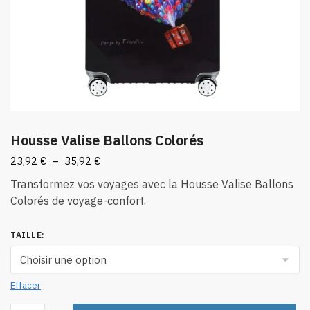
Housse Valise Ballons Colorés
Plage
23,92
€
–
35,92
€
de
Transformez vos voyages avec la Housse Valise Ballons
prix :
Colorés de voyage-confort.
23,92 €
à
TAILLE
:
35,92 €
Effacer