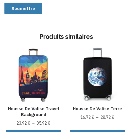
Produits similaires
Housse De Valise Travel
Housse De Valise Terre
Background
Plage
16,72
€
–
28,72
€
Plage
23,92
€
–
35,92
€
de
Ce
de
prix :