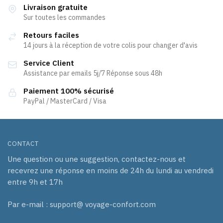
variations.
variations.
Livraison gratuite
Les
Les
Sur toutes les commandes
options
options
Retours faciles
peuvent
peuvent
14 jours à la réception de votre colis pour changer d'avis
être
être
Service Client
choisies
choisies
Assistance par emails 5j/7 Réponse sous 48h
sur
sur
la
la
Paiement 100% sécurisé
page
page
PayPal / MasterCard / Visa
du
du
produit
produit
CONTACT
Une question ou une suggestion, contactez-nous et
recevrez une réponse en moins de 24h du lundi au vendredi
entre 9h et 17h
Par e-mail : support@ voyage-confort.com