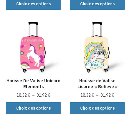
Ce
produit
prix :
Choix des options
Choix des options
16,72 €
produit
23,92 €
a
à
a
à
plusieurs
28,72 €
plusieurs
35,92 €
variations.
variations.
Les
Les
options
options
peuvent
peuvent
être
être
choisies
choisies
sur
sur
la
la
Housse De Valise Unicorn
Housse de Valise
page
Elements
Licorne « Believe »
page
du
du
Plage
Plage
produit
18,32
€
–
31,92
€
18,32
€
–
31,92
€
produit
de
de
Ce
Ce
prix :
prix :
Choix des options
Choix des options
produit
produit
18,32 €
18,32 €
a
a
à
à
plusieurs
31,92 €
plusieurs
31,92 €