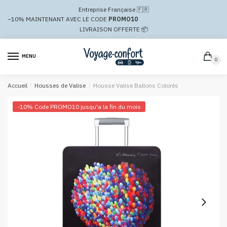
Passer
Aller
Entreprise Française 🇫🇷
à
au
–10%
MAINTENANT AVEC LE CODE
PROMO10
la
contenu
LIVRAISON OFFERTE 📦
navigation
MENU
0
Accueil
/
Housses de Valise
/
Housse Valise Ballons Colorés
-10% Code PROMO10 jusqu'a la fin du mois