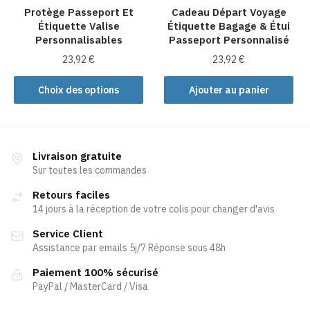
la
la
Protège Passeport Et
Cadeau Départ Voyage
Étiquette Valise
Étiquette Bagage & Étui
page
page
Personnalisables
Passeport Personnalisé
du
du
produit
produit
23,92
€
23,92
€
Ce
Choix des options
Ajouter au panier
produit
a
plusieurs
variations.
Livraison gratuite
Les
Sur toutes les commandes
options
Retours faciles
peuvent
14 jours à la réception de votre colis pour changer d'avis
être
Service Client
choisies
Assistance par emails 5j/7 Réponse sous 48h
sur
la
Paiement 100% sécurisé
page
PayPal / MasterCard / Visa
du