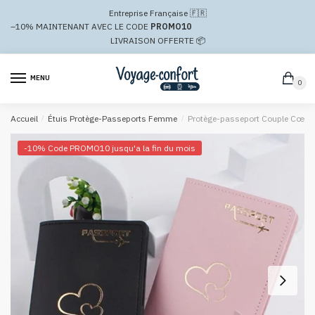
Passer
Aller
Entreprise Française 🇫🇷
à
au
–10%
MAINTENANT AVEC LE CODE
PROMO10
la
contenu
LIVRAISON OFFERTE 📦
navigation
MENU
0
Accueil
/
Étuis Protège-Passeports Femme
/
Protège-passeport Couple Cœur
-10% Code PROMO10 jusqu'a la fin du mois