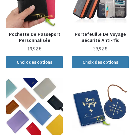
Pochette De Passeport
Portefeuille De Voyage
Personnalisée
Sécurité Anti-rfid
19,92
€
39,92
€
Ce
Ce
Choix des options
Choix des options
produit
produit
a
a
plusieurs
plusieurs
variations.
variations.
Les
Les
options
options
peuvent
peuvent
être
être
choisies
choisies
sur
sur