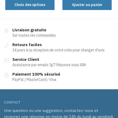
Choix des options
Ajouter au panier
a
à
plusieurs
22,32 €
variations.
Les
Livraison gratuite
options
Sur toutes les commandes
peuvent
être
Retours faciles
choisies
14 jours à la réception de votre colis pour changer d'avis
sur
Service Client
la
Assistance par emails 5j/7 Réponse sous 48h
page
Paiement 100% sécurisé
du
PayPal / MasterCard / Visa
produit
CONTACT
Une question ou une suggestion, contactez-nous et
recevrez une réponse en moins de 24h du lundi au vendredi