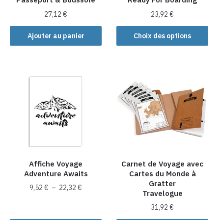
27,12
€
23,92
€
Ce
Ajouter au panier
Choix des options
produit
a
plusieurs
variations.
Les
options
peuvent
être
choisies
sur
la
Affiche Voyage
Carnet de Voyage avec
Adventure Awaits
Cartes du Monde à
page
Gratter
du
Plage
9,52
€
–
22,32
€
Travelogue
produit
de
Ce
31,92
€
prix :
produit
9,52 €