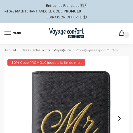
Passer
Aller
Entreprise Française 🇫🇷
à
au
–10%
MAINTENANT AVEC LE CODE
PROMO10
la
contenu
LIVRAISON OFFERTE 📦
navigation
MENU
0
Accueil
/
Idées Cadeaux pour Voyageurs
/
Protège-passeport Mr Gold
-10% Code PROMO10 jusqu'a la fin du mois