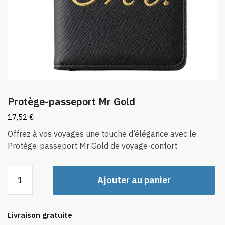
Protège-passeport Mr Gold
17,52
€
Offrez à vos voyages une touche d’élégance avec le
Protège-passeport Mr Gold de voyage-confort.
quantité
Ajouter au panier
de
Protège-
passeport
Livraison gratuite
Mr