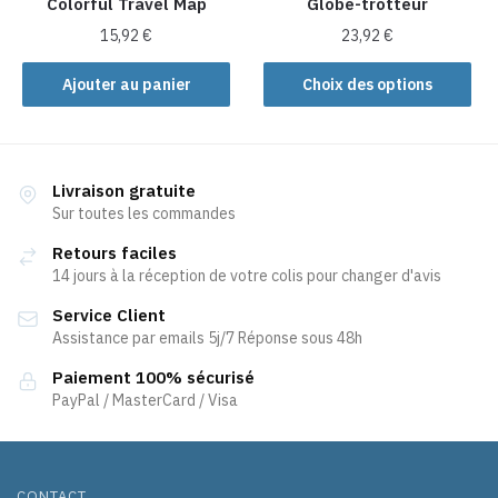
Colorful Travel Map
Globe-trotteur
page
du
du
produit
15,92
€
23,92
€
produit
Ce
Ajouter au panier
Choix des options
produit
a
plusieurs
variations.
Livraison gratuite
Les
Sur toutes les commandes
options
Retours faciles
peuvent
14 jours à la réception de votre colis pour changer d'avis
être
Service Client
choisies
Assistance par emails 5j/7 Réponse sous 48h
sur
la
Paiement 100% sécurisé
page
PayPal / MasterCard / Visa
du
produit
CONTACT