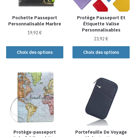
Pochette Passeport
Protège Passeport Et
Personnalisable Marbre
Étiquette Valise
Personnalisables
19,92
€
23,92
€
Ce
Ce
produit
Choix des options
Choix des options
produit
a
a
plusieurs
plusieurs
variations.
variations.
Les
Les
options
options
peuvent
peuvent
être
être
choisies
choisies
sur
sur
la
la
Protège-passeport
Portefeuille De Voyage
page