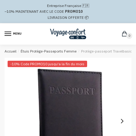
Passer
Aller
Entreprise Française 🇫🇷
à
au
–10%
MAINTENANT AVEC LE CODE
PROMO10
la
contenu
LIVRAISON OFFERTE 📦
navigation
MENU
0
Accueil
/
Étuis Protège-Passeports Femme
/
Protège-passeport Travelbasics 
-10% Code PROMO10 jusqu'a la fin du mois