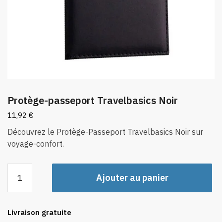
Protège-passeport Travelbasics Noir
11,92
€
Découvrez le Protège-Passeport Travelbasics Noir sur
voyage-confort.
quantité
Ajouter au panier
de
Protège-
passeport
Livraison gratuite
Travelbasics