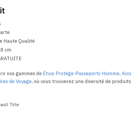
it
s
arte
e Haute Qualité
.8 cm
GRATUITE
ourir nos gammes de
Étuis Protège-Passeports Homme
,
Acce
ires de Voyage
, où vous trouverez une diversité de produits 
ault Title