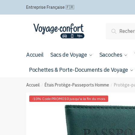
Passer
Aller
Entreprise Française 🇫🇷
à
au
la
contenu
navigation
Recherche
Recherch
pour :
Accueil
Sacs de Voyage
Sacoches
Pochettes & Porte-Documents de Voyage
Accueil
Étuis Protège-Passeports Homme
Protège-pa
/
/
-10% Code PROMO10 jusqu'a la fin du mois