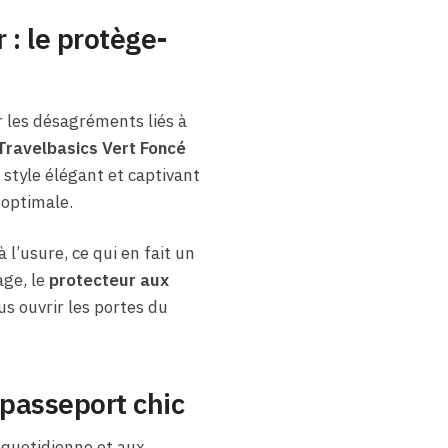
: le protège-
r les désagréments liés à
ravelbasics Vert Foncé
style élégant et captivant
 optimale.
 l’usure, ce qui en fait un
age, le
protecteur aux
s ouvrir les portes du
 passeport chic
quotidienne et aux