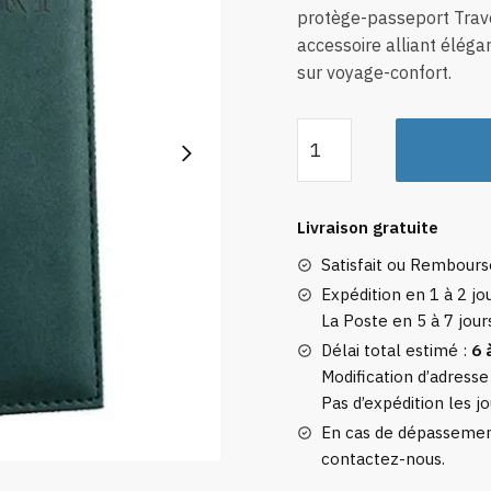
protège-passeport Trave
accessoire alliant élégan
sur voyage-confort.
quantité
de
Protège-
passeport
Livraison gratuite
Travelbasics
Satisfait ou Rembour
Vert
Foncé
Expédition en 1 à 2 jou
La Poste en 5 à 7 jour
Délai total estimé :
6 
Modification d’adresse
Pas d’expédition les jo
En cas de dépassement
contactez-nous.