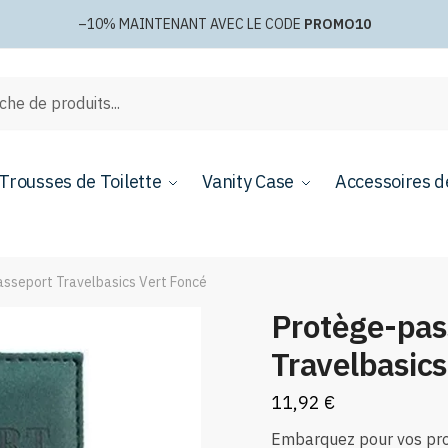
–10%
MAINTENANT AVEC LE CODE
PROMO10
e
Trousses de Toilette
Vanity Case
Accessoires d
sseport Travelbasics Vert Foncé
Protège-pas
Travelbasics
11,92
€
Embarquez pour vos pro