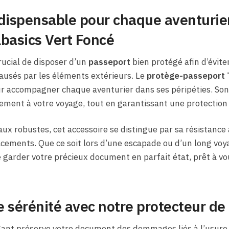
dispensable pour chaque aventurier 
basics Vert Foncé
crucial de disposer d’un
passeport
bien protégé afin d’évite
usés par les éléments extérieurs. Le
protège-passeport T
r accompagner chaque aventurier dans ses péripéties. Son 
ement à votre voyage, tout en garantissant une protection
ux robustes, cet accessoire se distingue par sa résistance à
acements. Que ce soit lors d’une escapade ou d’un long voy
garder votre précieux document en parfait état, prêt à vou
 sérénité avec notre protecteur de
ant préserve votre document des dommages liés à l’usure 