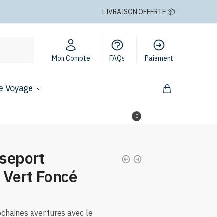
LIVRAISON OFFERTE 📦
Mon Compte
FAQs
Paiement
e Voyage
0,00
€
0
seport
 Vert Foncé
chaines aventures avec le