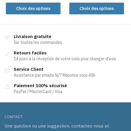
Ce
Ce
produit
Choix des options
Choix des options
produit
a
a
plusieurs
plusieurs
variations.
variations.
Les
Livraison gratuite
Les
Sur toutes les commandes
options
options
peuvent
Retours faciles
peuvent
être
14 jours à la réception de votre colis pour changer d'avis
être
choisies
Service Client
choisies
sur
Assistance par emails 5j/7 Réponse sous 48h
sur
la
la
page
Paiement 100% sécurisé
page
PayPal / MasterCard / Visa
du
du
produit
produit
CONTACT
Une question ou une suggestion, contactez-nous et