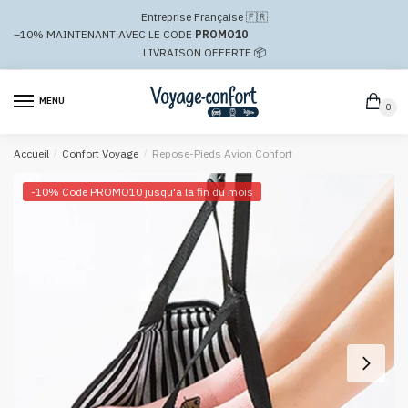
Passer
Aller
Entreprise Française 🇫🇷
à
au
–10%
MAINTENANT AVEC LE CODE
PROMO10
la
contenu
LIVRAISON OFFERTE 📦
navigation
MENU
0
Accueil
/
Confort Voyage
/
Repose-Pieds Avion Confort
-10% Code PROMO10 jusqu'a la fin du mois