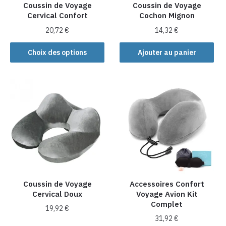
Coussin de Voyage
Coussin de Voyage
Cervical Confort
Cochon Mignon
20,72
€
14,32
€
Ce
Choix des options
Ajouter au panier
produit
a
plusieurs
variations.
Les
options
peuvent
être
choisies
sur
la
Coussin de Voyage
Accessoires Confort
Cervical Doux
Voyage Avion Kit
page
Complet
du
19,92
€
produit
31,92
€