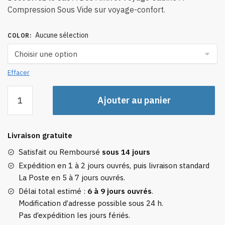
Compression Sous Vide sur voyage-confort.
Aucune sélection
COLOR
:
Effacer
quantité
Ajouter au panier
de
Sac
à
Livraison gratuite
Dos
Antivol
Satisfait ou Remboursé
sous 14 jours
Voyage
Expédition en 1 à 2 jours ouvrés, puis livraison standard
Cabine
La Poste en 5 à 7 jours ouvrés.
à
Délai total estimé :
6 à 9 jours ouvrés
.
Compression
Modification d’adresse possible sous 24 h.
Sous
Pas d’expédition les jours fériés.
Vide