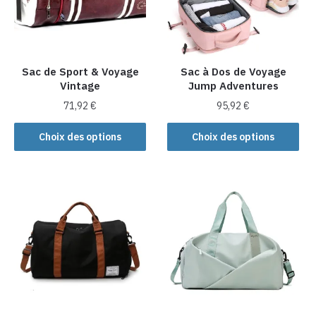
Sac de Sport & Voyage
Sac à Dos de Voyage
Vintage
Jump Adventures
71,92
€
95,92
€
Ce
Ce
Choix des options
Choix des options
produit
produit
a
a
plusieurs
plusieurs
variations.
variations.
Les
Les
options
options
peuvent
peuvent
être
être
choisies
choisies
sur
sur