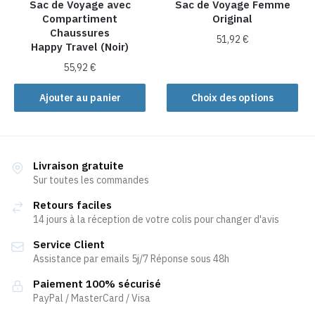
la
la
Sac de Voyage avec
Sac de Voyage Femme
Compartiment
Original
page
page
Chaussures
du
du
51,92
€
Happy Travel (Noir)
produit
produit
Ce
55,92
€
produit
Ajouter au panier
Choix des options
a
plusieurs
variations.
Les
Livraison gratuite
options
Sur toutes les commandes
peuvent
être
Retours faciles
choisies
14 jours à la réception de votre colis pour changer d'avis
sur
Service Client
la
Assistance par emails 5j/7 Réponse sous 48h
page
Paiement 100% sécurisé
du
PayPal / MasterCard / Visa
produit