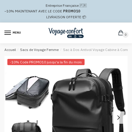
Passer
Aller
Entreprise Française 🇫🇷
à
au
–10%
MAINTENANT AVEC LE CODE
PROMO10
la
contenu
LIVRAISON OFFERTE 📦
navigation
MENU
0
Accueil
/
Sacs de Voyage Femme
/
Sac à Dos Antivol Voyage Cabine à Compr
-10% Code PROMO10 jusqu'a la fin du mois