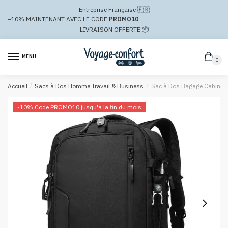
Passer
Aller
Entreprise Française 🇫🇷
à
au
–10%
MAINTENANT AVEC LE CODE
PROMO10
la
contenu
LIVRAISON OFFERTE 📦
navigation
MENU
0
Accueil
/
Sacs à Dos Homme Travail & Business
/
Sac à Dos Bagage Cabine 
-10% Code PROMO10 jusqu'a la fin du mois