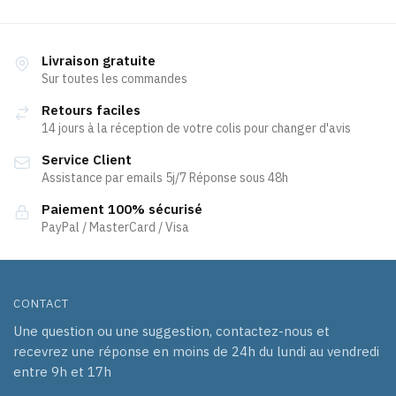
a
plusieurs
43,92 €
plusieurs
variations.
variations.
Les
Livraison gratuite
Les
Sur toutes les commandes
options
options
peuvent
Retours faciles
peuvent
être
14 jours à la réception de votre colis pour changer d'avis
être
choisies
Service Client
choisies
sur
Assistance par emails 5j/7 Réponse sous 48h
sur
la
la
page
Paiement 100% sécurisé
page
PayPal / MasterCard / Visa
du
du
produit
produit
CONTACT
Une question ou une suggestion, contactez-nous et
recevrez une réponse en moins de 24h du lundi au vendredi
entre 9h et 17h