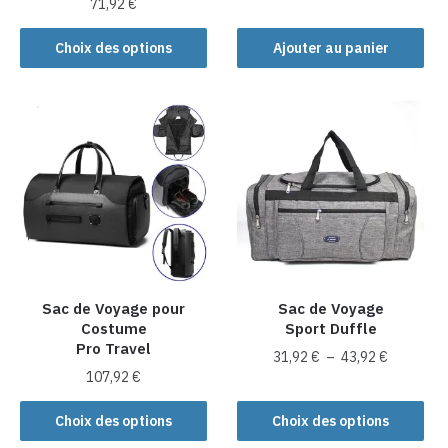
71,92
€
Ce
Choix des options
Ajouter au panier
produit
a
plusieurs
variations.
Les
options
peuvent
être
choisies
sur
la
Sac de Voyage pour
Sac de Voyage
Costume
Sport Duffle
page
Pro Travel
du
Plage
31,92
€
–
43,92
€
produit
107,92
€
de
Ce
prix :
Ce
produit
Choix des options
Choix des options
31,92 €
produit
a
à