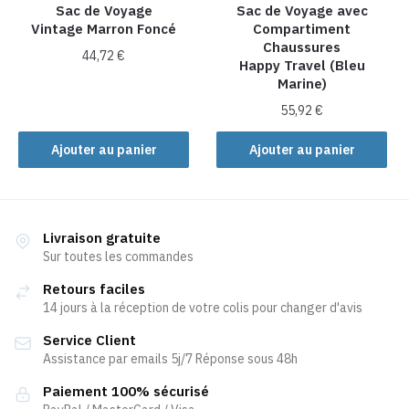
la
Sac de Voyage
Sac de Voyage avec
Vintage Marron Foncé
Compartiment
page
Chaussures
du
44,72
€
Happy Travel (Bleu
produit
Marine)
55,92
€
Ajouter au panier
Ajouter au panier
Livraison gratuite
Sur toutes les commandes
Retours faciles
14 jours à la réception de votre colis pour changer d'avis
Service Client
Assistance par emails 5j/7 Réponse sous 48h
Paiement 100% sécurisé