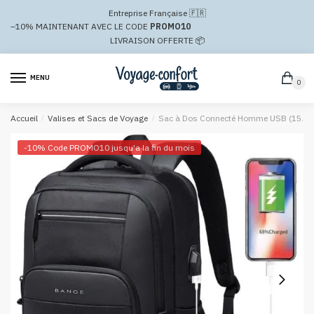
Passer
Aller
Entreprise Française 🇫🇷
à
au
–10%
MAINTENANT AVEC LE CODE
PROMO10
la
contenu
LIVRAISON OFFERTE 📦
navigation
MENU
0
Accueil
/
Valises et Sacs de Voyage
/
Sac à Dos Connecté Homme USB (15.6 
-10% Code PROMO10 jusqu'a la fin du mois