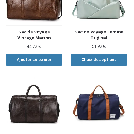
Sac de Voyage
Sac de Voyage Femme
Vintage Marron
Original
44,72
€
51,92
€
Ce
Ajouter au panier
Choix des options
produit
a
plusieurs
variations.
Les
options
peuvent
être
choisies
sur