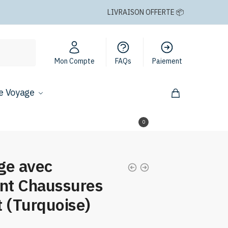
LIVRAISON OFFERTE 📦
Mon Compte
FAQs
Paiement
e Voyage
0,00
€
0
ge avec
nt Chaussures
t (Turquoise)