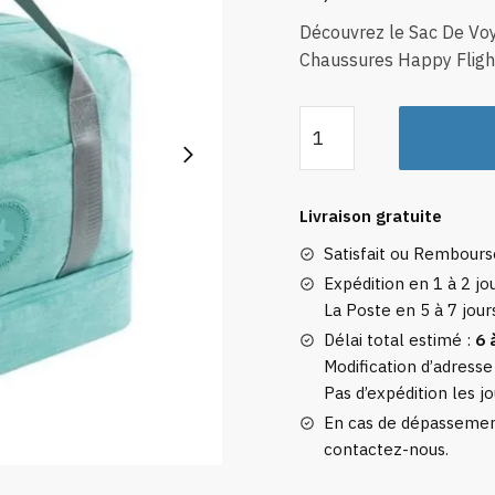
Découvrez le Sac De V
Chaussures Happy Flight
quantité
de
Sac
de
Livraison gratuite
Voyage
Satisfait ou Rembour
avec
Compartiment
Expédition en 1 à 2 jou
La Poste en 5 à 7 jour
Chaussures
Happy
Délai total estimé :
6 
Flight
Modification d’adresse
Pas d’expédition les jo
(Turquoise)
En cas de dépassement
contactez-nous.