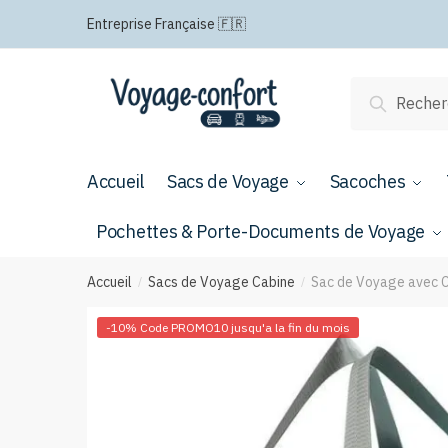
Passer
Aller
Entreprise Française 🇫🇷
à
au
la
contenu
navigation
Recherche
Recherch
pour :
Accueil
Sacs de Voyage
Sacoches
Pochettes & Porte-Documents de Voyage
Accueil
Sacs de Voyage Cabine
Sac de Voyage avec C
/
/
-10% Code PROMO10 jusqu'a la fin du mois