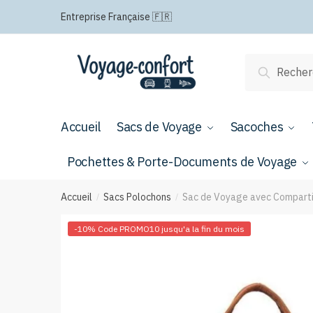
Passer
Aller
Entreprise Française 🇫🇷
à
au
la
contenu
navigation
Recherche
Recherch
pour :
Accueil
Sacs de Voyage
Sacoches
Pochettes & Porte-Documents de Voyage
Accueil
Sacs Polochons
Sac de Voyage avec Comparti
/
/
-10% Code PROMO10 jusqu'a la fin du mois