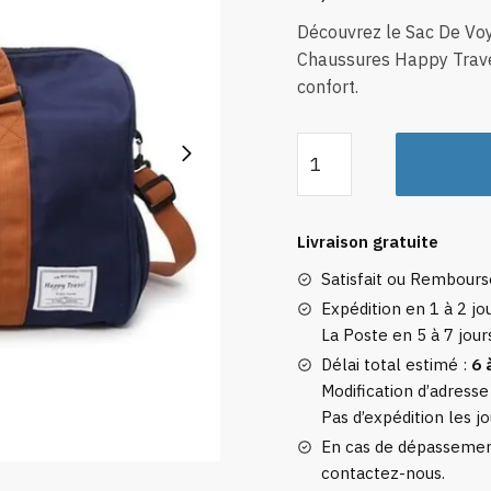
Découvrez le Sac De V
Chaussures Happy Trave
confort.
quantité
de
Sac
de
Livraison gratuite
Voyage
Satisfait ou Rembour
avec
Compartiment
Expédition en 1 à 2 jou
La Poste en 5 à 7 jour
Chaussures
Happy
Délai total estimé :
6 
Travel
Modification d’adresse
Pas d’expédition les jo
(Bleu
Marine)
En cas de dépassement
contactez-nous.