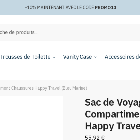
–10%
MAINTENANT AVEC LE CODE
PROMO10
e
Trousses de Toilette
Vanity Case
Accessoires d
ment Chaussures Happy Travel (Bleu Marine)
Sac de Voya
Compartime
Happy Trave
55,92
€