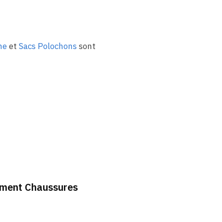
ne
et
Sacs Polochons
sont
timent Chaussures