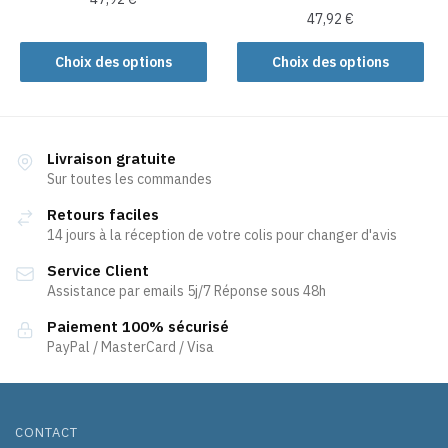
du
produit
47,92
€
Ce
produit
Ce
produit
Choix des options
Choix des options
produit
a
a
plusieurs
plusieurs
variations.
variations.
Les
Livraison gratuite
Les
Sur toutes les commandes
options
options
peuvent
Retours faciles
peuvent
être
14 jours à la réception de votre colis pour changer d'avis
être
choisies
Service Client
choisies
sur
Assistance par emails 5j/7 Réponse sous 48h
sur
la
la
page
Paiement 100% sécurisé
page
PayPal / MasterCard / Visa
du
du
produit
produit
CONTACT