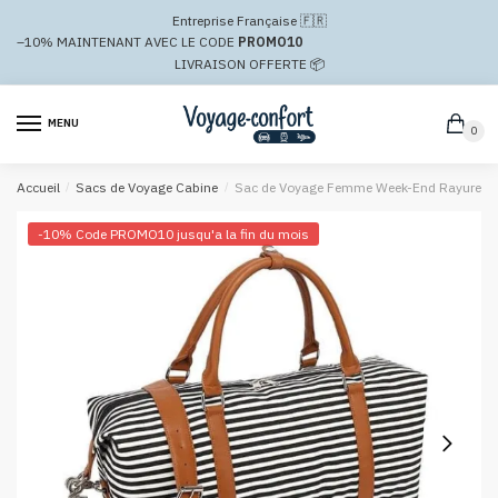
Passer
Aller
Entreprise Française 🇫🇷
à
au
–10%
MAINTENANT AVEC LE CODE
PROMO10
la
contenu
LIVRAISON OFFERTE 📦
navigation
MENU
0
Accueil
/
Sacs de Voyage Cabine
/
Sac de Voyage Femme Week-End Rayures 
-10% Code PROMO10 jusqu'a la fin du mois