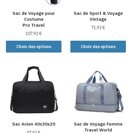
Sac de Voyage pour
Sac de Sport & Voyage
Costume
Vintage
Pro Travel
71,92
€
107,92
€
Ce
Ce
produit
Choix des options
Choix des options
produit
a
a
plusieurs
plusieurs
variations.
variations.
Les
Les
options
options
peuvent
peuvent
être
être
choisies
choisies
sur
sur
la
la
Sac Avion 40x30x20
Sac de Voyage Femme
page
Travel World
page
du
47,92
€