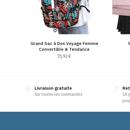
Grand Sac à Dos Voyage Femme
Convertible & Tendance
71,92
€
Ce
produit
a
Livraison gratuite
Ret
plusieurs
Sur toutes les commandes
14 j
variations.
pour
Les
options
peuvent
être