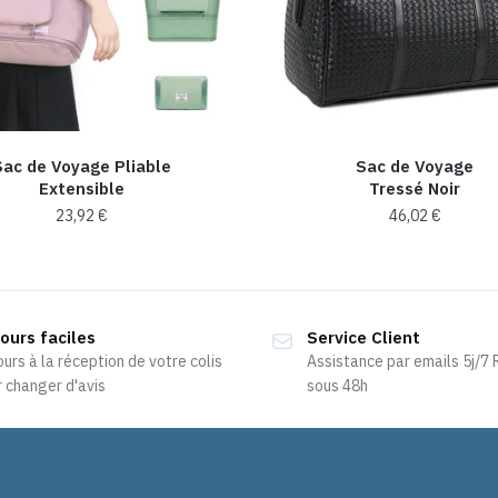
Sac de Voyage Pliable
Sac de Voyage
Extensible
Tressé Noir
23,92
€
46,02
€
Ce
produit
a
ours faciles
Service Client
plusieurs
ours à la réception de votre colis
Assistance par emails 5j/7
variations.
 changer d'avis
sous 48h
Les
options
peuvent
être