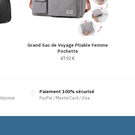
Grand Sac de Voyage Pliable Femme
Pochette
47,92
€
Ce
produit
a
Paiement 100% sécurisé
plusieurs
 Réponse
PayPal / MasterCard / Visa
variations.
Les
options
peuvent
être