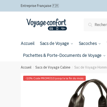
Passer
Aller
Entreprise Française 🇫🇷
à
au
la
contenu
navigation
Recherche
Recherch
pour :
Accueil
Sacs de Voyage
Sacoches
Pochettes & Porte-Documents de Voyage
Accueil
Sacs de Voyage Cabine
Sac de Voyage Homme
/
/
-10% Code PROMO10 jusqu'a la fin du mois