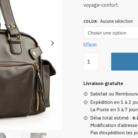
voyage-confort.
Aucune sélection
COLOR
:
Effacer
quantité
de
Sac
de
Livraison gratuite
Voyage
Satisfait ou Rembour
Homme
Luxe
Expédition en 1 à 2 jou
La Poste en 5 à 7 jour
Rétro
Délai total estimé :
6 
Modification d’adresse
Pas d’expédition les jo