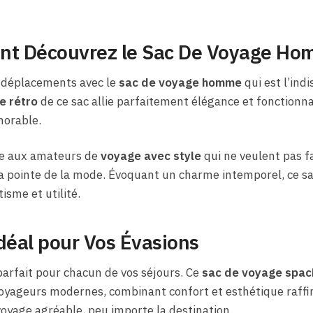
nt Découvrez le Sac De Voyage Ho
s déplacements avec le
sac de voyage homme
qui est l’ind
e rétro
de ce sac allie parfaitement élégance et fonctionna
orable.
se aux amateurs de
voyage avec style
qui ne veulent pas f
 la pointe de la mode. Évoquant un charme intemporel, ce s
isme et utilité.
éal pour Vos Évasions
rfait pour chacun de vos séjours. Ce
sac de voyage spac
oyageurs modernes, combinant confort et esthétique raffin
oyage agréable, peu importe la destination.