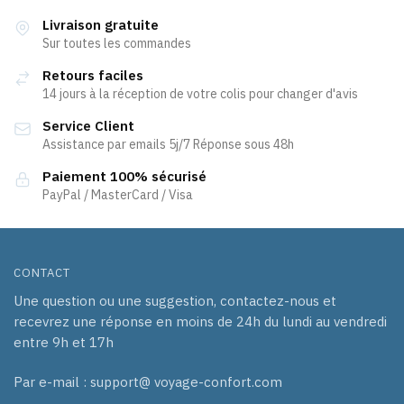
variations.
Livraison gratuite
Les
Sur toutes les commandes
options
Retours faciles
peuvent
14 jours à la réception de votre colis pour changer d'avis
être
Service Client
choisies
Assistance par emails 5j/7 Réponse sous 48h
sur
la
Paiement 100% sécurisé
page
PayPal / MasterCard / Visa
du
produit
CONTACT
Une question ou une suggestion, contactez-nous et
recevrez une réponse en moins de 24h du lundi au vendredi
entre 9h et 17h
Par e-mail : support@ voyage-confort.com