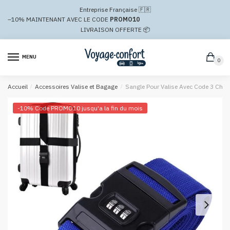
Passer
Aller
Entreprise Française 🇫🇷
à
au
–10%
MAINTENANT AVEC LE CODE
PROMO10
la
contenu
LIVRAISON OFFERTE 📦
navigation
MENU
0
Accueil
/
Accessoires Valise et Bagage
/
Sangle Pour Valise Avec Code 3 Chiff
-10% Code PROMO10 jusqu'a la fin du mois